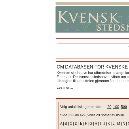
OM DATABASEN FOR KVENSKE
Kvenske stedsnavn har utbredelse i mange k
Finnmark. De kvenske stedsnavna vitner om bos
tilhørighet til landsdelen gjennom flere hundre 
Les mer ...
Velg antall listinger pr side:
20
100
500
Side 222 av 427, viser 20 poster av 8530
A
|
B
|
C
|
D
|
E
|
F
|
G
|
H
|
I
|
J
|
K
|
L
|
M
|
N
|