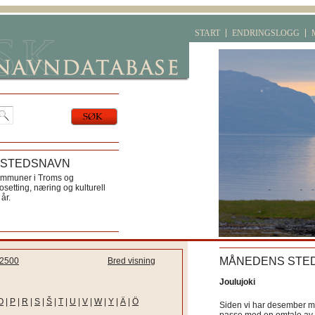
START
ENDRINGSLOGG
 STEDSNAVN
ommuner i Troms og
etting, næring og kulturell
år.
MÅNEDENS STE
2500
Bred visning
Joulujoki
O
|
P
|
R
|
S
|
Š
|
T
|
U
|
V
|
W
|
Y
|
Ä
|
Ö
Siden vi har desember må