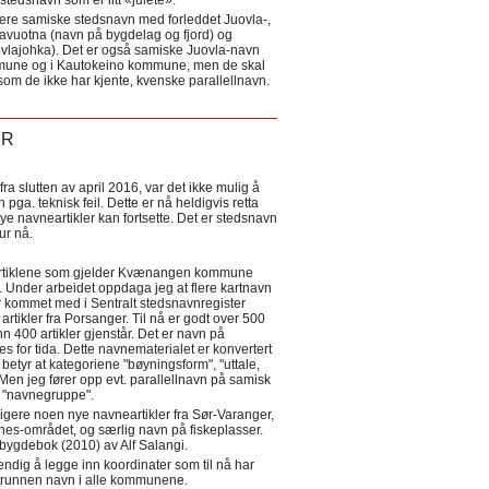
tedsnavn som er litt «julete».
ere samiske stedsnavn med forleddet Juovla-,
lavuotna (navn på bygdelag og fjord) og
ovlajohka). Det er også samiske Juovla-navn
mmune og i Kautokeino kommune, men de skal
som de ikke har kjente, kvenske parallellnavn.
ER
a slutten av april 2016, var det ikke mulig å
 pga. teknisk feil. Dette er nå heldigvis retta
nye navneartikler kan fortsette. Det er stedsnavn
 tur nå.
eartiklene som gjelder Kvænangen kommune
ler. Under arbeidet oppdaga jeg at flere kartnavn
 kommet med i Sentralt stedsnavnregister
artikler fra Porsanger. Til nå er godt over 500
nn 400 artikler gjenstår. Det er navn på
s for tida. Dette navnematerialet er konvertert
betyr at kategoriene "bøyningsform", "uttale,
Men jeg fører opp evt. parallellnavn på samisk
et "navnegruppe".
igere noen nye navneartikler fra Sør-Varanger,
s-området, og særlig navn på fiskeplasser.
i bygdebok (2010) av Alf Salangi.
ndig å legge inn koordinater som til nå har
i grunnen navn i alle kommunene.