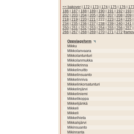
<< bakover
|
172
|
173
|
174
|
175
|
176
|
17
186
|
187
|
188
|
189
|
190
|
191
|
192
|
193
202
|
203
|
204
|
205
|
206
|
207
|
208
|
209
218
|
219
|
220
|
221
|
222
|
223
|
224
|
225
234
|
235
|
236
|
237
|
238
|
239
|
240
|
241
250
|
251
|
252
|
253
|
254
|
255
|
256
|
257
266
|
267
|
268
|
269
|
270
|
271
|
272
framo
Oppslagsform
Mikku
Mikkolanvaara
Mikkolantunturi
Mikkolanmukka
Mikkelkrinna
Mikkelinuitto
Mikkelinsuanto
Mikkelinniva
Mikkelinkorsatunturi
Mikkelinjärvi
Mikkeliniemi
Mikkelikoppa
Mikkelijänkä
Mikkeli
Mikkeli
Mikkelhieta
Mikkalsjärvi
Mikinsuanto
Mikinranta