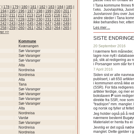
passe med en omtale av s
I Tana kommune finnes fl
7
|
178
|
179
|
180
|
181
|
182
|
183
|
184
|
185
|
f.eks. Juovlajohka, Juov
|
194
|
195
|
196
|
197
|
198
|
199
|
200
|
201
|
Juovlarovvi (bru over Ju
|
210
|
211
|
212
|
213
|
214
|
215
|
216
|
217
|
andre steder i Tana ko
|
226
|
227
|
228
|
229
|
230
|
231
|
232
|
233
|
ikke behandles her, etter
|
242
|
243
|
244
|
245
|
246
|
247
|
248
|
249
|
Les mer ...
|
258
|
259
|
260
|
261
|
262
|
263
|
264
|
265
|
ver >>
SISTE ENDRING
Kommune
Kvænangen
20 September 2016
Sør-Varanger
I nærmere fem måneder, fr
Sør-Varanger
lagre noe nytt i databasen
på, slik at redigering av 
Sør-Varanger
i Porsanger som står for
Alta
7 April 2016
Nordreisa
Nordreisa
Siden sist er alle navn
publisert, i alt 650 artik
Alta
i kommunen ennå ikke er
Tana
(SSR). For tida redigeres 
Sør-Varanger
artikler ferdige, og mer e
Sør-Varanger
bokstaven
P
som redigere
Sør-Varanger
direkte fra SSR, noe som 
Sør-Varanger
"tradisjon" mm. mangler. 
Alta
og norsk og fyller ut felt
Nordreisa
Jeg holder også på å red
Vardø
nærmere bestemt Bugøyne
Materialet er henta fra e
Sør-Varanger
Nordreisa
Jevnlig er det også nødve
manglet. Dette gjelder 
Nordreisa