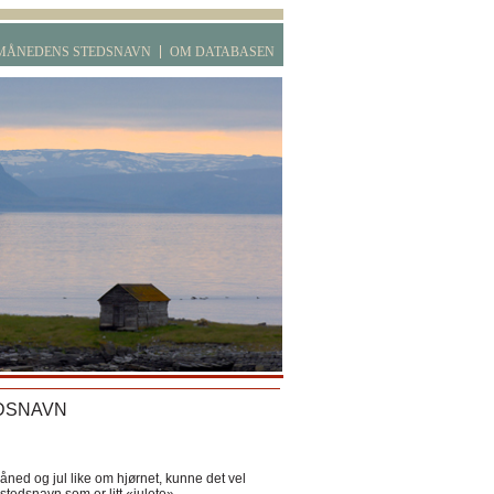
MÅNEDENS STEDSNAVN
OM DATABASEN
DSNAVN
ned og jul like om hjørnet, kunne det vel