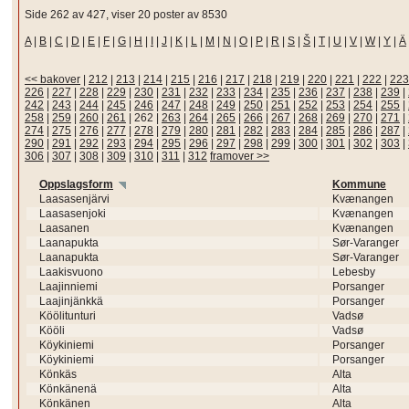
Side 262 av 427, viser 20 poster av 8530
A
|
B
|
C
|
D
|
E
|
F
|
G
|
H
|
I
|
J
|
K
|
L
|
M
|
N
|
O
|
P
|
R
|
S
|
Š
|
T
|
U
|
V
|
W
|
Y
|
Ä
<< bakover
|
212
|
213
|
214
|
215
|
216
|
217
|
218
|
219
|
220
|
221
|
222
|
223
226
|
227
|
228
|
229
|
230
|
231
|
232
|
233
|
234
|
235
|
236
|
237
|
238
|
239
|
242
|
243
|
244
|
245
|
246
|
247
|
248
|
249
|
250
|
251
|
252
|
253
|
254
|
255
|
258
|
259
|
260
|
261
|
262
|
263
|
264
|
265
|
266
|
267
|
268
|
269
|
270
|
271
|
274
|
275
|
276
|
277
|
278
|
279
|
280
|
281
|
282
|
283
|
284
|
285
|
286
|
287
|
290
|
291
|
292
|
293
|
294
|
295
|
296
|
297
|
298
|
299
|
300
|
301
|
302
|
303
|
306
|
307
|
308
|
309
|
310
|
311
|
312
framover >>
Oppslagsform
Kommune
Laasasenjärvi
Kvænangen
Laasasenjoki
Kvænangen
Laasanen
Kvænangen
Laanapukta
Sør-Varanger
Laanapukta
Sør-Varanger
Laakisvuono
Lebesby
Laajinniemi
Porsanger
Laajinjänkkä
Porsanger
Köölitunturi
Vadsø
Kööli
Vadsø
Köykiniemi
Porsanger
Köykiniemi
Porsanger
Könkäs
Alta
Könkänenä
Alta
Könkänen
Alta