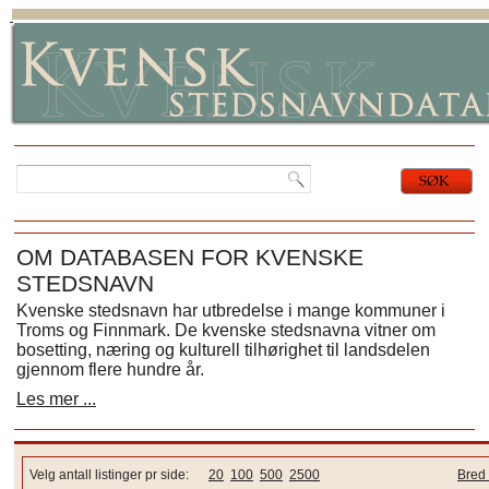
OM DATABASEN FOR KVENSKE
STEDSNAVN
Kvenske stedsnavn har utbredelse i mange kommuner i
Troms og Finnmark. De kvenske stedsnavna vitner om
bosetting, næring og kulturell tilhørighet til landsdelen
gjennom flere hundre år.
Les mer ...
Velg antall listinger pr side:
20
100
500
2500
Bred 