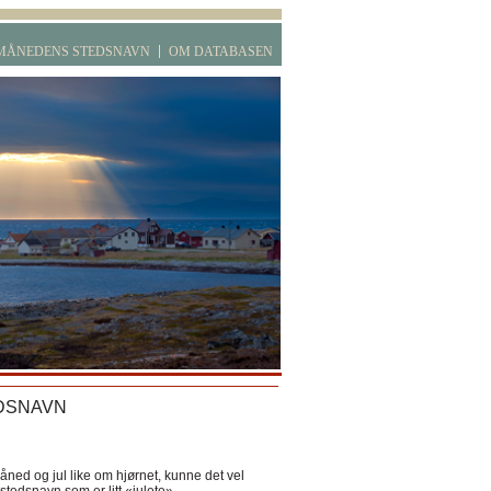
MÅNEDENS STEDSNAVN
OM DATABASEN
DSNAVN
ned og jul like om hjørnet, kunne det vel