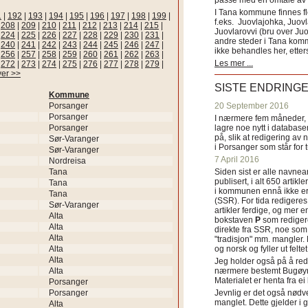
passe med en omtale av s
I Tana kommune finnes fl
1
|
192
|
193
|
194
|
195
|
196
|
197
|
198
|
199
|
f.eks. Juovlajohka, Juov
|
208
|
209
|
210
|
211
|
212
|
213
|
214
|
215
|
Juovlarovvi (bru over Ju
|
224
|
225
|
226
|
227
|
228
|
229
|
230
|
231
|
andre steder i Tana ko
|
240
|
241
|
242
|
243
|
244
|
245
|
246
|
247
|
ikke behandles her, etter
|
256
|
257
|
258
|
259
|
260
|
261
|
262
|
263
|
Les mer ...
|
272
|
273
|
274
|
275
|
276
|
277
|
278
|
279
|
ver >>
SISTE ENDRING
Kommune
Porsanger
20 September 2016
Porsanger
I nærmere fem måneder, fr
Porsanger
lagre noe nytt i databasen
på, slik at redigering av 
Sør-Varanger
i Porsanger som står for
Sør-Varanger
7 April 2016
Nordreisa
Tana
Siden sist er alle navn
publisert, i alt 650 artik
Tana
i kommunen ennå ikke er
Tana
(SSR). For tida redigeres 
Sør-Varanger
artikler ferdige, og mer e
Alta
bokstaven
P
som redigere
Alta
direkte fra SSR, noe som 
Alta
"tradisjon" mm. mangler. 
Alta
og norsk og fyller ut felt
Alta
Jeg holder også på å red
Alta
nærmere bestemt Bugøyne
Materialet er henta fra e
Porsanger
Porsanger
Jevnlig er det også nødve
manglet. Dette gjelder 
Alta