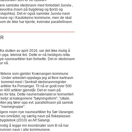
tedsnavn som er litt «julete».
ere samiske stedsnavn med forleddet Juovla-,
lavuotna (navn på bygdelag og fjord) og
ovlajohka). Det er også samiske Juovla-navn
mmune og i Kautokeino kommune, men de skal
som de ikke har kjente, kvenske parallellnavn.
ER
a slutten av april 2016, var det ikke mulig å
 pga. teknisk feil. Dette er nå heldigvis retta
nye navneartikler kan fortsette. Det er stedsnavn
 tur nå.
eartiklene som gjelder Kvænangen kommune
ler. Under arbeidet oppdaga jeg at flere kartnavn
 kommet med i Sentralt stedsnavnregister
artikler fra Porsanger. Til nå er godt over 500
nn 400 artikler gjenstår. Det er navn på
s for tida. Dette navnematerialet er konvertert
betyr at kategoriene "bøyningsform", "uttale,
Men jeg fører opp evt. parallellnavn på samisk
et "navnegruppe".
igere noen nye navneartikler fra Sør-Varanger,
s-området, og særlig navn på fiskeplasser.
i bygdebok (2010) av Alf Salangi.
ndig å legge inn koordinater som til nå har
i grunnen navn i alle kommunene.