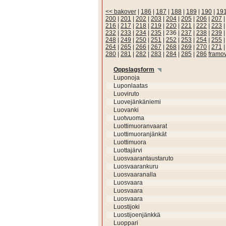
<< bakover
|
186
|
187
|
188
|
189
|
190
|
19
200
|
201
|
202
|
203
|
204
|
205
|
206
|
207
216
|
217
|
218
|
219
|
220
|
221
|
222
|
223
232
|
233
|
234
|
235
|
236
|
237
|
238
|
239
248
|
249
|
250
|
251
|
252
|
253
|
254
|
255
264
|
265
|
266
|
267
|
268
|
269
|
270
|
271
280
|
281
|
282
|
283
|
284
|
285
|
286
framo
Oppslagsform
Luponoja
Luponlaatas
Luoviruto
Luovejänkäniemi
Luovanki
Luotvuoma
Luottimuoranvaarat
Luottimuoranjänkät
Luottimuora
Luottajärvi
Luosvaarantaustaruto
Luosvaarankuru
Luosvaaranalla
Luosvaara
Luosvaara
Luosvaara
Luostijoki
Luostijoenjänkkä
Luoppari