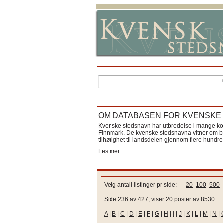
OM DATABASEN FOR KVENSKE
Kvenske stedsnavn har utbredelse i mange k
Finnmark. De kvenske stedsnavna vitner om bos
tilhørighet til landsdelen gjennom flere hundre 
Les mer ...
Velg antall listinger pr side:
20
100
500
Side 236 av 427, viser 20 poster av 8530
A
|
B
|
C
|
D
|
E
|
F
|
G
|
H
|
I
|
J
|
K
|
L
|
M
|
N
|