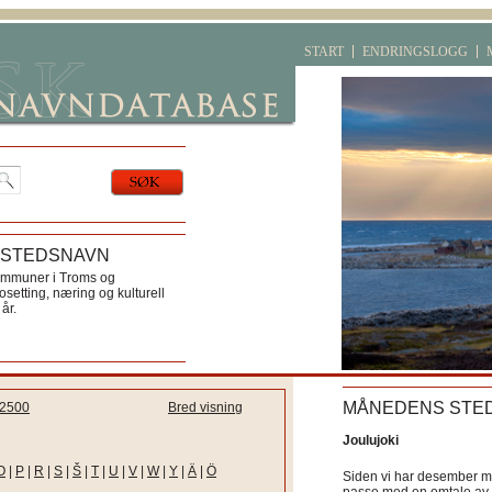
START
ENDRINGSLOGG
 STEDSNAVN
ommuner i Troms og
etting, næring og kulturell
år.
MÅNEDENS STE
2500
Bred visning
Joulujoki
O
|
P
|
R
|
S
|
Š
|
T
|
U
|
V
|
W
|
Y
|
Ä
|
Ö
Siden vi har desember må