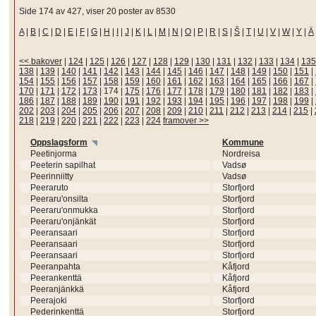
Side 174 av 427, viser 20 poster av 8530
A
|
B
|
C
|
D
|
E
|
F
|
G
|
H
|
I
|
J
|
K
|
L
|
M
|
N
|
O
|
P
|
R
|
S
|
Š
|
T
|
U
|
V
|
W
|
Y
|
Ä
<< bakover
|
124
|
125
|
126
|
127
|
128
|
129
|
130
|
131
|
132
|
133
|
134
|
135
138
|
139
|
140
|
141
|
142
|
143
|
144
|
145
|
146
|
147
|
148
|
149
|
150
|
151
|
154
|
155
|
156
|
157
|
158
|
159
|
160
|
161
|
162
|
163
|
164
|
165
|
166
|
167
|
170
|
171
|
172
|
173
|
174
|
175
|
176
|
177
|
178
|
179
|
180
|
181
|
182
|
183
|
186
|
187
|
188
|
189
|
190
|
191
|
192
|
193
|
194
|
195
|
196
|
197
|
198
|
199
|
202
|
203
|
204
|
205
|
206
|
207
|
208
|
209
|
210
|
211
|
212
|
213
|
214
|
215
|
218
|
219
|
220
|
221
|
222
|
223
|
224
framover >>
Oppslagsform
Kommune
Peetinjorma
Nordreisa
Peeterin sapilhat
Vadsø
Peerinniitty
Vadsø
Peeraruto
Storfjord
Peeraru'onsilta
Storfjord
Peeraru'onmukka
Storfjord
Peeraru'onjänkät
Storfjord
Peeransaari
Storfjord
Peeransaari
Storfjord
Peeransaari
Storfjord
Peeranpahta
Kåfjord
Peerankenttä
Kåfjord
Peeranjänkkä
Kåfjord
Peerajoki
Storfjord
Pederinkenttä
Storfjord