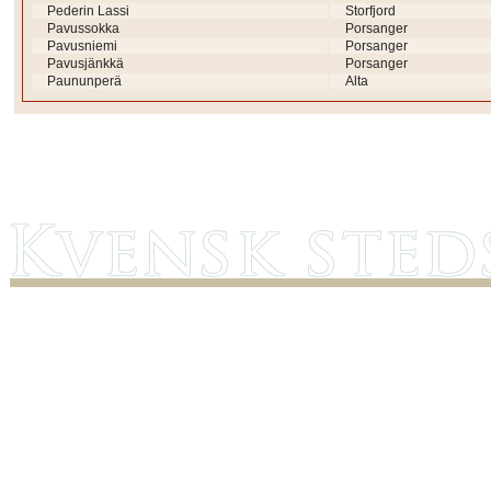
Pederin Lassi
Storfjord
Pavussokka
Porsanger
Pavusniemi
Porsanger
Pavusjänkkä
Porsanger
Paununperä
Alta