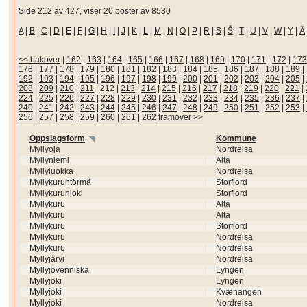
Side 212 av 427, viser 20 poster av 8530
A
|
B
|
C
|
D
|
E
|
F
|
G
|
H
|
I
|
J
|
K
|
L
|
M
|
N
|
O
|
P
|
R
|
S
|
Š
|
T
|
U
|
V
|
W
|
Y
|
Ä
<< bakover
|
162
|
163
|
164
|
165
|
166
|
167
|
168
|
169
|
170
|
171
|
172
|
173
176
|
177
|
178
|
179
|
180
|
181
|
182
|
183
|
184
|
185
|
186
|
187
|
188
|
189
|
192
|
193
|
194
|
195
|
196
|
197
|
198
|
199
|
200
|
201
|
202
|
203
|
204
|
205
|
208
|
209
|
210
|
211
|
212
|
213
|
214
|
215
|
216
|
217
|
218
|
219
|
220
|
221
|
224
|
225
|
226
|
227
|
228
|
229
|
230
|
231
|
232
|
233
|
234
|
235
|
236
|
237
|
240
|
241
|
242
|
243
|
244
|
245
|
246
|
247
|
248
|
249
|
250
|
251
|
252
|
253
|
256
|
257
|
258
|
259
|
260
|
261
|
262
framover >>
Oppslagsform
Kommune
Myllyoja
Nordreisa
Myllyniemi
Alta
Myllyluokka
Nordreisa
Myllykuruntörmä
Storfjord
Myllykurunjoki
Storfjord
Myllykuru
Alta
Myllykuru
Alta
Myllykuru
Storfjord
Myllykuru
Nordreisa
Myllykuru
Nordreisa
Myllyjärvi
Nordreisa
Myllyjovenniska
Lyngen
Myllyjoki
Lyngen
Myllyjoki
Kvænangen
Myllyjoki
Nordreisa