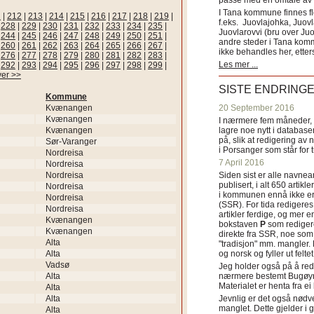
passe med en omtale av s
I Tana kommune finnes fl
1
|
212
|
213
|
214
|
215
|
216
|
217
|
218
|
219
|
f.eks. Juovlajohka, Juov
|
228
|
229
|
230
|
231
|
232
|
233
|
234
|
235
|
Juovlarovvi (bru over Ju
|
244
|
245
|
246
|
247
|
248
|
249
|
250
|
251
|
andre steder i Tana ko
|
260
|
261
|
262
|
263
|
264
|
265
|
266
|
267
|
ikke behandles her, etter
|
276
|
277
|
278
|
279
|
280
|
281
|
282
|
283
|
Les mer ...
|
292
|
293
|
294
|
295
|
296
|
297
|
298
|
299
|
ver >>
SISTE ENDRING
Kommune
Kvænangen
20 September 2016
Kvænangen
I nærmere fem måneder, fr
Kvænangen
lagre noe nytt i databasen
på, slik at redigering av 
Sør-Varanger
i Porsanger som står for
Nordreisa
7 April 2016
Nordreisa
Nordreisa
Siden sist er alle navn
publisert, i alt 650 artik
Nordreisa
i kommunen ennå ikke er
Nordreisa
(SSR). For tida redigeres 
Nordreisa
artikler ferdige, og mer e
Kvænangen
bokstaven
P
som redigere
Kvænangen
direkte fra SSR, noe som 
Alta
"tradisjon" mm. mangler. 
Alta
og norsk og fyller ut felt
Vadsø
Jeg holder også på å red
Alta
nærmere bestemt Bugøyne
Materialet er henta fra e
Alta
Alta
Jevnlig er det også nødve
manglet. Dette gjelder 
Alta