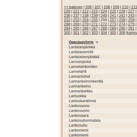
<< bakover
|
206
|
207
|
208
|
209
|
210
|
21
220
|
221
|
222
|
223
|
224
|
225
|
226
|
227
236
|
237
|
238
|
239
|
240
|
241
|
242
|
243
252
|
253
|
254
|
255
|
256
|
257
|
258
|
259
268
|
269
|
270
|
271
|
272
|
273
|
274
|
275
284
|
285
|
286
|
287
|
288
|
289
|
290
|
291
300
|
301
|
302
|
303
|
304
|
305
|
306
framo
Oppslagsform
Lantalaisjänkkä
Lantalaisenriiti
Lantalaisenjänkkä
Lanssinjänkä
Lannelahtiorriten
Lannelahti
Lannanlohat
Lannankeinonkenttä
Lannankeino
Lannankarkku
Lanluokka
Lanluokantörmä
Lankovuono
Lankovuono
Lankovaara
Lankosullunmatala
Lankosullu
Lankoniemi
Lankoniemi