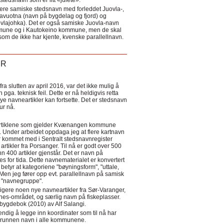
tedsnavn som er litt «julete».
ere samiske stedsnavn med forleddet Juovla-,
lavuotna (navn på bygdelag og fjord) og
ovlajohka). Det er også samiske Juovla-navn
mmune og i Kautokeino kommune, men de skal
som de ikke har kjente, kvenske parallellnavn.
ER
a slutten av april 2016, var det ikke mulig å
 pga. teknisk feil. Dette er nå heldigvis retta
nye navneartikler kan fortsette. Det er stedsnavn
 tur nå.
eartiklene som gjelder Kvænangen kommune
ler. Under arbeidet oppdaga jeg at flere kartnavn
 kommet med i Sentralt stedsnavnregister
artikler fra Porsanger. Til nå er godt over 500
nn 400 artikler gjenstår. Det er navn på
s for tida. Dette navnematerialet er konvertert
betyr at kategoriene "bøyningsform", "uttale,
Men jeg fører opp evt. parallellnavn på samisk
et "navnegruppe".
igere noen nye navneartikler fra Sør-Varanger,
s-området, og særlig navn på fiskeplasser.
i bygdebok (2010) av Alf Salangi.
ndig å legge inn koordinater som til nå har
i grunnen navn i alle kommunene.