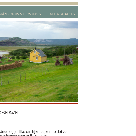
MÅNEDENS STEDSNAVN
OM DATABASEN
DSNAVN
ned og jul like om hjørnet, kunne det vel