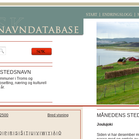
START
ENDRINGSLOGG
 STEDSNAVN
ommuner i Troms og
etting, næring og kulturell
år.
MÅNEDENS STE
2500
Bred visning
Joulujoki
O
|
P
|
R
|
S
|
Š
|
T
|
U
|
V
|
W
|
Y
|
Ä
|
Ö
Siden vi har desember må