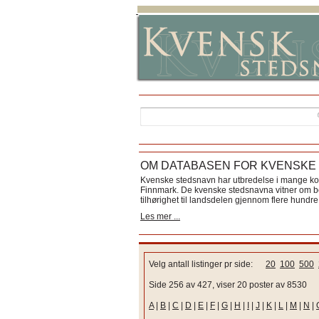
OM DATABASEN FOR KVENSKE
Kvenske stedsnavn har utbredelse i mange k
Finnmark. De kvenske stedsnavna vitner om bos
tilhørighet til landsdelen gjennom flere hundre 
Les mer ...
Velg antall listinger pr side:
20
100
500
Side 256 av 427, viser 20 poster av 8530
A
|
B
|
C
|
D
|
E
|
F
|
G
|
H
|
I
|
J
|
K
|
L
|
M
|
N
|