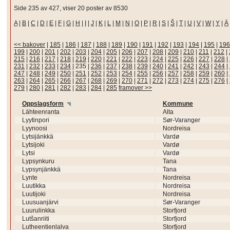
Side 235 av 427, viser 20 poster av 8530
A
|
B
|
C
|
D
|
E
|
F
|
G
|
H
|
I
|
J
|
K
|
L
|
M
|
N
|
O
|
P
|
R
|
S
|
Š
|
T
|
U
|
V
|
W
|
Y
|
Ä
<< bakover
|
185
|
186
|
187
|
188
|
189
|
190
|
191
|
192
|
193
|
194
|
195
|
196
199
|
200
|
201
|
202
|
203
|
204
|
205
|
206
|
207
|
208
|
209
|
210
|
211
|
212
|
215
|
216
|
217
|
218
|
219
|
220
|
221
|
222
|
223
|
224
|
225
|
226
|
227
|
228
|
231
|
232
|
233
|
234
|
235
|
236
|
237
|
238
|
239
|
240
|
241
|
242
|
243
|
244
|
247
|
248
|
249
|
250
|
251
|
252
|
253
|
254
|
255
|
256
|
257
|
258
|
259
|
260
|
263
|
264
|
265
|
266
|
267
|
268
|
269
|
270
|
271
|
272
|
273
|
274
|
275
|
276
|
279
|
280
|
281
|
282
|
283
|
284
|
285
framover >>
Oppslagsform
Kommune
Lähteenranta
Alta
Lyytinpori
Sør-Varanger
Lyynoosi
Nordreisa
Lytsijänkkä
Vardø
Lytsijoki
Vardø
Lytsi
Vardø
Lypsynkuru
Tana
Lypsynjänkkä
Tana
Lynte
Nordreisa
Luutikka
Nordreisa
Luutijoki
Nordreisa
Luusuanjärvi
Sør-Varanger
Luurulinkka
Storfjord
Lutšanriiti
Storfjord
Lutheentienlalva
Storfjord