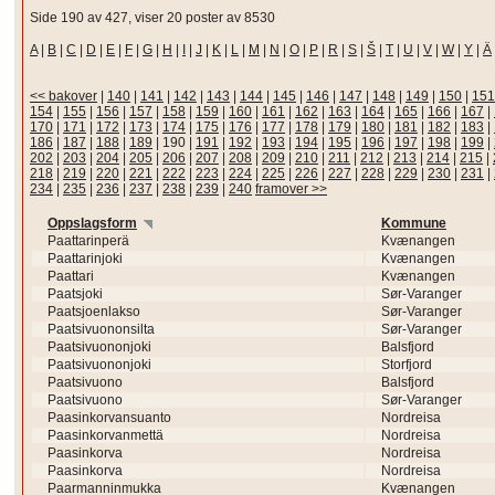
Side 190 av 427, viser 20 poster av 8530
A
|
B
|
C
|
D
|
E
|
F
|
G
|
H
|
I
|
J
|
K
|
L
|
M
|
N
|
O
|
P
|
R
|
S
|
Š
|
T
|
U
|
V
|
W
|
Y
|
Ä
<< bakover
|
140
|
141
|
142
|
143
|
144
|
145
|
146
|
147
|
148
|
149
|
150
|
151
154
|
155
|
156
|
157
|
158
|
159
|
160
|
161
|
162
|
163
|
164
|
165
|
166
|
167
|
170
|
171
|
172
|
173
|
174
|
175
|
176
|
177
|
178
|
179
|
180
|
181
|
182
|
183
|
186
|
187
|
188
|
189
|
190
|
191
|
192
|
193
|
194
|
195
|
196
|
197
|
198
|
199
|
202
|
203
|
204
|
205
|
206
|
207
|
208
|
209
|
210
|
211
|
212
|
213
|
214
|
215
|
218
|
219
|
220
|
221
|
222
|
223
|
224
|
225
|
226
|
227
|
228
|
229
|
230
|
231
|
234
|
235
|
236
|
237
|
238
|
239
|
240
framover >>
Oppslagsform
Kommune
Paattarinperä
Kvænangen
Paattarinjoki
Kvænangen
Paattari
Kvænangen
Paatsjoki
Sør-Varanger
Paatsjoenlakso
Sør-Varanger
Paatsivuononsilta
Sør-Varanger
Paatsivuononjoki
Balsfjord
Paatsivuononjoki
Storfjord
Paatsivuono
Balsfjord
Paatsivuono
Sør-Varanger
Paasinkorvansuanto
Nordreisa
Paasinkorvanmettä
Nordreisa
Paasinkorva
Nordreisa
Paasinkorva
Nordreisa
Paarmanninmukka
Kvænangen