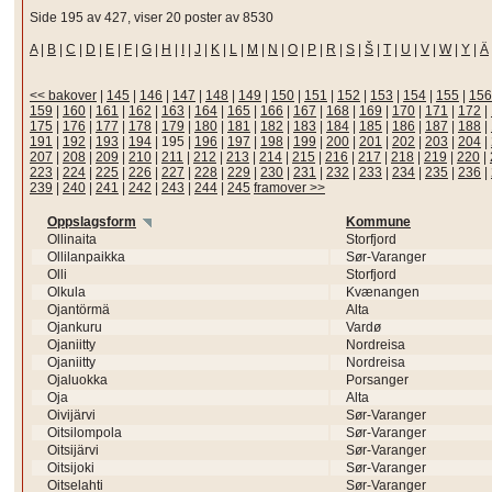
Side 195 av 427, viser 20 poster av 8530
A
|
B
|
C
|
D
|
E
|
F
|
G
|
H
|
I
|
J
|
K
|
L
|
M
|
N
|
O
|
P
|
R
|
S
|
Š
|
T
|
U
|
V
|
W
|
Y
|
Ä
<< bakover
|
145
|
146
|
147
|
148
|
149
|
150
|
151
|
152
|
153
|
154
|
155
|
156
159
|
160
|
161
|
162
|
163
|
164
|
165
|
166
|
167
|
168
|
169
|
170
|
171
|
172
|
175
|
176
|
177
|
178
|
179
|
180
|
181
|
182
|
183
|
184
|
185
|
186
|
187
|
188
|
191
|
192
|
193
|
194
|
195
|
196
|
197
|
198
|
199
|
200
|
201
|
202
|
203
|
204
|
207
|
208
|
209
|
210
|
211
|
212
|
213
|
214
|
215
|
216
|
217
|
218
|
219
|
220
|
223
|
224
|
225
|
226
|
227
|
228
|
229
|
230
|
231
|
232
|
233
|
234
|
235
|
236
|
239
|
240
|
241
|
242
|
243
|
244
|
245
framover >>
Oppslagsform
Kommune
Ollinaita
Storfjord
Ollilanpaikka
Sør-Varanger
Olli
Storfjord
Olkula
Kvænangen
Ojantörmä
Alta
Ojankuru
Vardø
Ojaniitty
Nordreisa
Ojaniitty
Nordreisa
Ojaluokka
Porsanger
Oja
Alta
Oivijärvi
Sør-Varanger
Oitsilompola
Sør-Varanger
Oitsijärvi
Sør-Varanger
Oitsijoki
Sør-Varanger
Oitselahti
Sør-Varanger