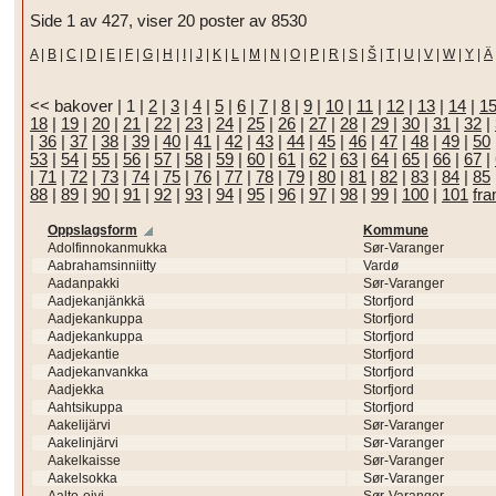
Side 1 av 427, viser 20 poster av 8530
A
|
B
|
C
|
D
|
E
|
F
|
G
|
H
|
I
|
J
|
K
|
L
|
M
|
N
|
O
|
P
|
R
|
S
|
Š
|
T
|
U
|
V
|
W
|
Y
|
Ä
<< bakover
|
1
|
2
|
3
|
4
|
5
|
6
|
7
|
8
|
9
|
10
|
11
|
12
|
13
|
14
|
1
18
|
19
|
20
|
21
|
22
|
23
|
24
|
25
|
26
|
27
|
28
|
29
|
30
|
31
|
32
|
|
36
|
37
|
38
|
39
|
40
|
41
|
42
|
43
|
44
|
45
|
46
|
47
|
48
|
49
|
50
53
|
54
|
55
|
56
|
57
|
58
|
59
|
60
|
61
|
62
|
63
|
64
|
65
|
66
|
67
|
|
71
|
72
|
73
|
74
|
75
|
76
|
77
|
78
|
79
|
80
|
81
|
82
|
83
|
84
|
85
88
|
89
|
90
|
91
|
92
|
93
|
94
|
95
|
96
|
97
|
98
|
99
|
100
|
101
fr
Oppslagsform
Kommune
Adolfinnokanmukka
Sør-Varanger
Aabrahamsinniitty
Vardø
Aadanpakki
Sør-Varanger
Aadjekanjänkkä
Storfjord
Aadjekankuppa
Storfjord
Aadjekankuppa
Storfjord
Aadjekantie
Storfjord
Aadjekanvankka
Storfjord
Aadjekka
Storfjord
Aahtsikuppa
Storfjord
Aakelijärvi
Sør-Varanger
Aakelinjärvi
Sør-Varanger
Aakelkaisse
Sør-Varanger
Aakelsokka
Sør-Varanger