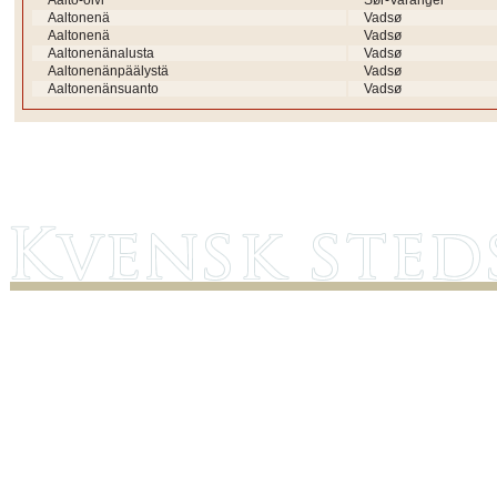
Aalto-oivi
Sør-Varanger
Aaltonenä
Vadsø
Aaltonenä
Vadsø
Aaltonenänalusta
Vadsø
Aaltonenänpäälystä
Vadsø
Aaltonenänsuanto
Vadsø