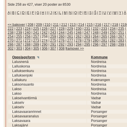
Side 258 av 427, viser 20 poster av 8530
A
|
B
|
C
|
D
|
E
|
F
|
G
|
H
|
I
|
J
|
K
|
L
|
M
|
N
|
O
|
P
|
R
|
S
|
Š
|
T
|
U
|
V
|
W
|
Y
|
Ä
<< bakover
|
208
|
209
|
210
|
211
|
212
|
213
|
214
|
215
|
216
|
217
|
218
|
219
222
|
223
|
224
|
225
|
226
|
227
|
228
|
229
|
230
|
231
|
232
|
233
|
234
|
235
|
238
|
239
|
240
|
241
|
242
|
243
|
244
|
245
|
246
|
247
|
248
|
249
|
250
|
251
|
254
|
255
|
256
|
257
|
258
|
259
|
260
|
261
|
262
|
263
|
264
|
265
|
266
|
267
|
270
|
271
|
272
|
273
|
274
|
275
|
276
|
277
|
278
|
279
|
280
|
281
|
282
|
283
|
286
|
287
|
288
|
289
|
290
|
291
|
292
|
293
|
294
|
295
|
296
|
297
|
298
|
299
|
302
|
303
|
304
|
305
|
306
|
307
|
308
framover >>
Oppslagsform
Kommune
Lalusnenä
Nordreisa
Lalluskorsa
Nordreisa
Lalluksenkuru
Nordreisa
Lalluksenjoki
Nordreisa
Lallakuru
Kvænangen
Laksonsuanto
Nordreisa
Lakso
Nordreisa
Lakso
Nordreisa
Lakselvantörmä
Vadsø
Lakselv
Vadsø
Lakselv
Vadsø
Laksavaaranrinnet
Porsanger
Laksavaaranalus
Porsanger
Laksavaara
Porsanger
Laksajärvi
Porsanger