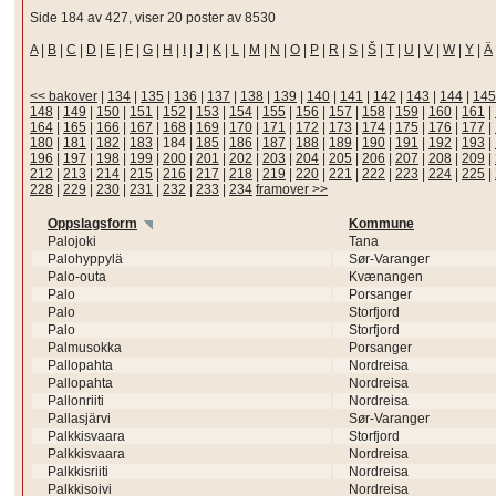
Side 184 av 427, viser 20 poster av 8530
A
|
B
|
C
|
D
|
E
|
F
|
G
|
H
|
I
|
J
|
K
|
L
|
M
|
N
|
O
|
P
|
R
|
S
|
Š
|
T
|
U
|
V
|
W
|
Y
|
Ä
<< bakover
|
134
|
135
|
136
|
137
|
138
|
139
|
140
|
141
|
142
|
143
|
144
|
145
148
|
149
|
150
|
151
|
152
|
153
|
154
|
155
|
156
|
157
|
158
|
159
|
160
|
161
|
164
|
165
|
166
|
167
|
168
|
169
|
170
|
171
|
172
|
173
|
174
|
175
|
176
|
177
|
180
|
181
|
182
|
183
|
184
|
185
|
186
|
187
|
188
|
189
|
190
|
191
|
192
|
193
|
196
|
197
|
198
|
199
|
200
|
201
|
202
|
203
|
204
|
205
|
206
|
207
|
208
|
209
|
212
|
213
|
214
|
215
|
216
|
217
|
218
|
219
|
220
|
221
|
222
|
223
|
224
|
225
|
228
|
229
|
230
|
231
|
232
|
233
|
234
framover >>
Oppslagsform
Kommune
Palojoki
Tana
Palohyppylä
Sør-Varanger
Palo-outa
Kvænangen
Palo
Porsanger
Palo
Storfjord
Palo
Storfjord
Palmusokka
Porsanger
Pallopahta
Nordreisa
Pallopahta
Nordreisa
Pallonriiti
Nordreisa
Pallasjärvi
Sør-Varanger
Palkkisvaara
Storfjord
Palkkisvaara
Nordreisa
Palkkisriiti
Nordreisa
Palkkisoivi
Nordreisa