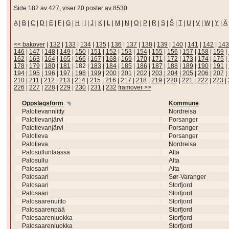
Side 182 av 427, viser 20 poster av 8530
A
|
B
|
C
|
D
|
E
|
F
|
G
|
H
|
I
|
J
|
K
|
L
|
M
|
N
|
O
|
P
|
R
|
S
|
Š
|
T
|
U
|
V
|
W
|
Y
|
Ä
<< bakover
|
132
|
133
|
134
|
135
|
136
|
137
|
138
|
139
|
140
|
141
|
142
|
143
146
|
147
|
148
|
149
|
150
|
151
|
152
|
153
|
154
|
155
|
156
|
157
|
158
|
159
|
162
|
163
|
164
|
165
|
166
|
167
|
168
|
169
|
170
|
171
|
172
|
173
|
174
|
175
|
178
|
179
|
180
|
181
|
182
|
183
|
184
|
185
|
186
|
187
|
188
|
189
|
190
|
191
|
194
|
195
|
196
|
197
|
198
|
199
|
200
|
201
|
202
|
203
|
204
|
205
|
206
|
207
|
210
|
211
|
212
|
213
|
214
|
215
|
216
|
217
|
218
|
219
|
220
|
221
|
222
|
223
|
226
|
227
|
228
|
229
|
230
|
231
|
232
framover >>
Oppslagsform
Kommune
Palotievanniitty
Nordreisa
Palotievanjärvi
Porsanger
Palotievanjärvi
Porsanger
Palotieva
Porsanger
Palotieva
Nordreisa
Palosullunlaassa
Alta
Palosullu
Alta
Palosaari
Alta
Palosaari
Sør-Varanger
Palosaari
Storfjord
Palosaari
Storfjord
Palosaarenuitto
Storfjord
Palosaarenpää
Storfjord
Palosaarenluokka
Storfjord
Palosaarenluokka
Storfjord