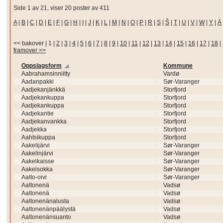
Side 1 av 21, viser 20 poster av 411
A
|
B
|
C
|
D
|
E
|
F
|
G
|
H
|
I
|
J
|
K
|
L
|
M
|
N
|
O
|
P
|
R
|
S
|
Š
|
T
|
U
|
V
|
W
|
Y
|
Ä
<< bakover
|
1
|
2
|
3
|
4
|
5
|
6
|
7
|
8
|
9
|
10
|
11
|
12
|
13
|
14
|
15
|
16
|
17
|
18
|
framover >>
Oppslagsform
Kommune
Aabrahamsinniitty
Vardø
Aadanpakki
Sør-Varanger
Aadjekanjänkkä
Storfjord
Aadjekankuppa
Storfjord
Aadjekankuppa
Storfjord
Aadjekantie
Storfjord
Aadjekanvankka
Storfjord
Aadjekka
Storfjord
Aahtsikuppa
Storfjord
Aakelijärvi
Sør-Varanger
Aakelinjärvi
Sør-Varanger
Aakelkaisse
Sør-Varanger
Aakelsokka
Sør-Varanger
Aalto-oivi
Sør-Varanger
Aaltonenä
Vadsø
Aaltonenä
Vadsø
Aaltonenänalusta
Vadsø
Aaltonenänpäälystä
Vadsø
Aaltonenänsuanto
Vadsø