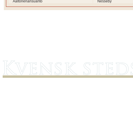
Aaltonenänsuanto
Nesseby