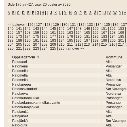
Side 176 av 427, viser 20 poster av 8530
A
|
B
|
C
|
D
|
E
|
F
|
G
|
H
|
I
|
J
|
K
|
L
|
M
|
N
|
O
|
P
|
R
|
S
|
Š
|
T
|
U
|
V
|
W
|
Y
|
Ä
<< bakover
|
126
|
127
|
128
|
129
|
130
|
131
|
132
|
133
|
134
|
135
|
136
|
137
140
|
141
|
142
|
143
|
144
|
145
|
146
|
147
|
148
|
149
|
150
|
151
|
152
|
153
|
156
|
157
|
158
|
159
|
160
|
161
|
162
|
163
|
164
|
165
|
166
|
167
|
168
|
169
|
172
|
173
|
174
|
175
|
176
|
177
|
178
|
179
|
180
|
181
|
182
|
183
|
184
|
185
|
188
|
189
|
190
|
191
|
192
|
193
|
194
|
195
|
196
|
197
|
198
|
199
|
200
|
201
|
204
|
205
|
206
|
207
|
208
|
209
|
210
|
211
|
212
|
213
|
214
|
215
|
216
|
217
|
220
|
221
|
222
|
223
|
224
|
225
|
226
framover >>
Oppslagsform
Kommune
Patosaari
Alta
Patoniemi
Porsanger
Patomella
Alta
Patomella
Alta
Patomella
Nordreisa
Patokuoppa
Porsanger
Patokoskitunturi
Sør-Varanger
Patokorva
Nordreisa
Patokođanmukka
Porsanger
Patokođanmukanmellasuvanto
Porsanger
Patokođanjänkkä
Porsanger
Patokenttä
Alta
Patojärvet
Alta
Patojänkä
Sør-Varanger
Pato-outa
Alta