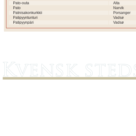
Pato-outa
Alta
Pato
Narvik
Patnisakonkurkkii
Porsanger
Patipyyntunturi
Vadsø
Patipyynpäri
Vadsø