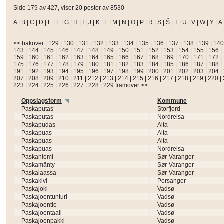
Side 179 av 427, viser 20 poster av 8530
A
|
B
|
C
|
D
|
E
|
F
|
G
|
H
|
I
|
J
|
K
|
L
|
M
|
N
|
O
|
P
|
R
|
S
|
Š
|
T
|
U
|
V
|
W
|
Y
|
Ä
<< bakover
|
129
|
130
|
131
|
132
|
133
|
134
|
135
|
136
|
137
|
138
|
139
|
140
143
|
144
|
145
|
146
|
147
|
148
|
149
|
150
|
151
|
152
|
153
|
154
|
155
|
156
|
159
|
160
|
161
|
162
|
163
|
164
|
165
|
166
|
167
|
168
|
169
|
170
|
171
|
172
|
175
|
176
|
177
|
178
|
179
|
180
|
181
|
182
|
183
|
184
|
185
|
186
|
187
|
188
|
191
|
192
|
193
|
194
|
195
|
196
|
197
|
198
|
199
|
200
|
201
|
202
|
203
|
204
|
207
|
208
|
209
|
210
|
211
|
212
|
213
|
214
|
215
|
216
|
217
|
218
|
219
|
220
|
223
|
224
|
225
|
226
|
227
|
228
|
229
framover >>
Oppslagsform
Kommune
Paskaputas
Storfjord
Paskaputas
Nordreisa
Paskapudas
Alta
Paskapuas
Alta
Paskapuas
Alta
Paskapuas
Nordreisa
Paskaniemi
Sør-Varanger
Paskamänty
Sør-Varanger
Paskalaassa
Sør-Varanger
Paskakivi
Porsanger
Paskajoki
Vadsø
Paskajoentunturi
Vadsø
Paskajoentie
Vadsø
Paskajoentaali
Vadsø
Paskajoenpakki
Vadsø