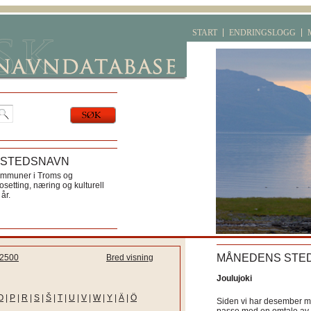
START
ENDRINGSLOGG
 STEDSNAVN
ommuner i Troms og
etting, næring og kulturell
år.
MÅNEDENS STE
2500
Bred visning
Joulujoki
O
|
P
|
R
|
S
|
Š
|
T
|
U
|
V
|
W
|
Y
|
Ä
|
Ö
Siden vi har desember må