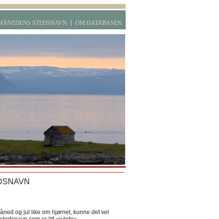
MÅNEDENS STEDSNAVN
OM DATABASEN
DSNAVN
ned og jul like om hjørnet, kunne det vel