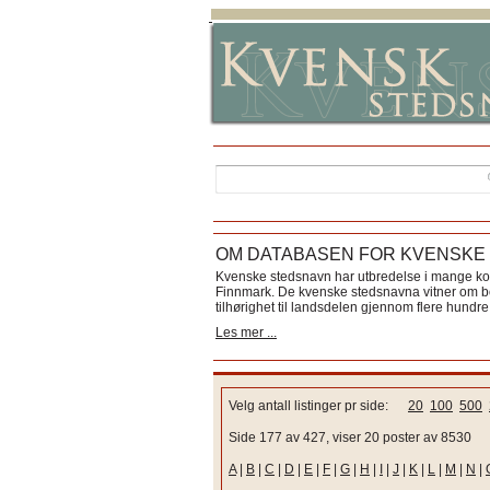
OM DATABASEN FOR KVENSKE
Kvenske stedsnavn har utbredelse i mange k
Finnmark. De kvenske stedsnavna vitner om bos
tilhørighet til landsdelen gjennom flere hundre 
Les mer ...
Velg antall listinger pr side:
20
100
500
Side 177 av 427, viser 20 poster av 8530
A
|
B
|
C
|
D
|
E
|
F
|
G
|
H
|
I
|
J
|
K
|
L
|
M
|
N
|