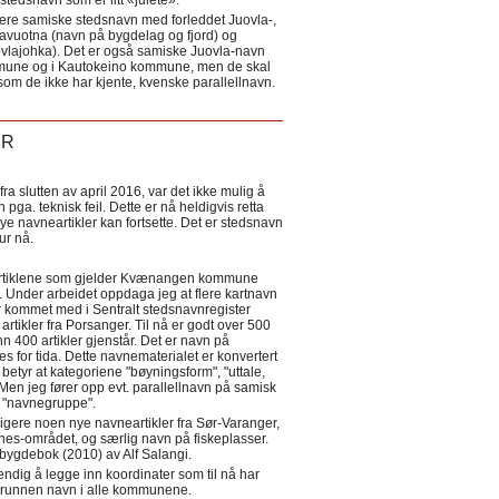
tedsnavn som er litt «julete».
ere samiske stedsnavn med forleddet Juovla-,
lavuotna (navn på bygdelag og fjord) og
ovlajohka). Det er også samiske Juovla-navn
mmune og i Kautokeino kommune, men de skal
som de ikke har kjente, kvenske parallellnavn.
ER
a slutten av april 2016, var det ikke mulig å
 pga. teknisk feil. Dette er nå heldigvis retta
nye navneartikler kan fortsette. Det er stedsnavn
 tur nå.
eartiklene som gjelder Kvænangen kommune
ler. Under arbeidet oppdaga jeg at flere kartnavn
 kommet med i Sentralt stedsnavnregister
artikler fra Porsanger. Til nå er godt over 500
nn 400 artikler gjenstår. Det er navn på
s for tida. Dette navnematerialet er konvertert
betyr at kategoriene "bøyningsform", "uttale,
Men jeg fører opp evt. parallellnavn på samisk
et "navnegruppe".
igere noen nye navneartikler fra Sør-Varanger,
s-området, og særlig navn på fiskeplasser.
i bygdebok (2010) av Alf Salangi.
ndig å legge inn koordinater som til nå har
i grunnen navn i alle kommunene.