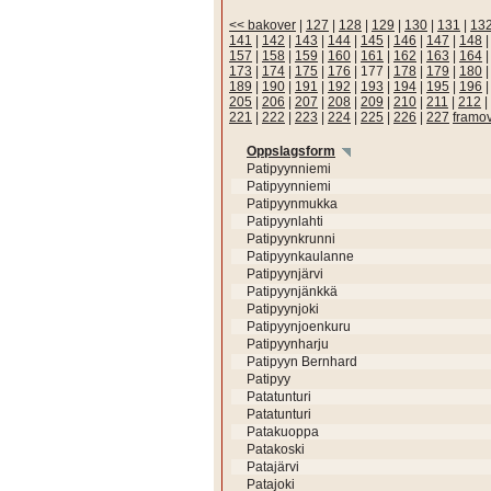
<< bakover
|
127
|
128
|
129
|
130
|
131
|
13
141
|
142
|
143
|
144
|
145
|
146
|
147
|
148
157
|
158
|
159
|
160
|
161
|
162
|
163
|
164
173
|
174
|
175
|
176
|
177
|
178
|
179
|
180
189
|
190
|
191
|
192
|
193
|
194
|
195
|
196
205
|
206
|
207
|
208
|
209
|
210
|
211
|
212
|
221
|
222
|
223
|
224
|
225
|
226
|
227
framo
Oppslagsform
Patipyynniemi
Patipyynniemi
Patipyynmukka
Patipyynlahti
Patipyynkrunni
Patipyynkaulanne
Patipyynjärvi
Patipyynjänkkä
Patipyynjoki
Patipyynjoenkuru
Patipyynharju
Patipyyn Bernhard
Patipyy
Patatunturi
Patatunturi
Patakuoppa
Patakoski
Patajärvi
Patajoki