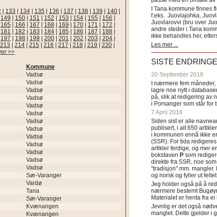
passe med en omtale av s
I Tana kommune finnes fl
2
|
133
|
134
|
135
|
136
|
137
|
138
|
139
|
140
|
f.eks. Juovlajohka, Juov
|
149
|
150
|
151
|
152
|
153
|
154
|
155
|
156
|
Juovlarovvi (bru over Ju
|
165
|
166
|
167
|
168
|
169
|
170
|
171
|
172
|
andre steder i Tana ko
|
181
|
182
|
183
|
184
|
185
|
186
|
187
|
188
|
ikke behandles her, etter
|
197
|
198
|
199
|
200
|
201
|
202
|
203
|
204
|
Les mer ...
213
|
214
|
215
|
216
|
217
|
218
|
219
|
220
|
ver >>
SISTE ENDRING
Kommune
Vadsø
20 September 2016
Vadsø
I nærmere fem måneder, fr
Vadsø
lagre noe nytt i databasen
på, slik at redigering av 
Vadsø
i Porsanger som står for
Vadsø
7 April 2016
Vadsø
Vadsø
Siden sist er alle navn
publisert, i alt 650 artik
Vadsø
i kommunen ennå ikke er
Vadsø
(SSR). For tida redigeres 
Vadsø
artikler ferdige, og mer e
Vadsø
bokstaven
P
som redigere
Vadsø
direkte fra SSR, noe som 
Vadsø
"tradisjon" mm. mangler. 
Sør-Varanger
og norsk og fyller ut felt
Vardø
Jeg holder også på å red
Tana
nærmere bestemt Bugøyne
Materialet er henta fra e
Sør-Varanger
Kvænangen
Jevnlig er det også nødve
manglet. Dette gjelder 
Kvænangen