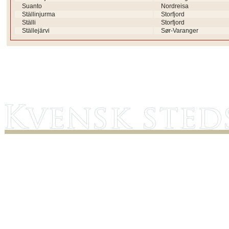
Suanto
Nordreisa
Ställinjurma
Storfjord
Ställi
Storfjord
Ställejärvi
Sør-Varanger