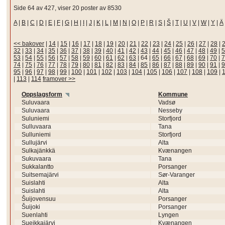
Side 64 av 427, viser 20 poster av 8530
A
|
B
|
C
|
D
|
E
|
F
|
G
|
H
|
I
|
J
|
K
|
L
|
M
|
N
|
O
|
P
|
R
|
S
|
Š
|
T
|
U
|
V
|
W
|
Y
|
Ä
<< bakover
|
14
|
15
|
16
|
17
|
18
|
19
|
20
|
21
|
22
|
23
|
24
|
25
|
26
|
27
|
28
|
32
|
33
|
34
|
35
|
36
|
37
|
38
|
39
|
40
|
41
|
42
|
43
|
44
|
45
|
46
|
47
|
48
|
49
|
5
53
|
54
|
55
|
56
|
57
|
58
|
59
|
60
|
61
|
62
|
63
|
64
|
65
|
66
|
67
|
68
|
69
|
70
|
7
74
|
75
|
76
|
77
|
78
|
79
|
80
|
81
|
82
|
83
|
84
|
85
|
86
|
87
|
88
|
89
|
90
|
91
|
9
95
|
96
|
97
|
98
|
99
|
100
|
101
|
102
|
103
|
104
|
105
|
106
|
107
|
108
|
109
|
|
113
|
114
framover >>
Oppslagsform
Kommune
Suluvaara
Vadsø
Suluvaara
Nesseby
Suluniemi
Storfjord
Sulluvaara
Tana
Sulluniemi
Storfjord
Sullujärvi
Alta
Sulkajänkkä
Kvænangen
Sukuvaara
Tana
Sukkalantto
Porsanger
Suitsemajärvi
Sør-Varanger
Suislahti
Alta
Suislahti
Alta
Šuijovensuu
Porsanger
Šuijoki
Porsanger
Suenlahti
Lyngen
Sueikkajärvi
Kvænangen