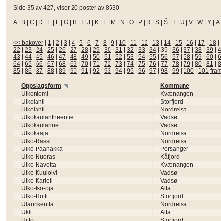
Side 35 av 427, viser 20 poster av 8530
A
|
B
|
C
|
D
|
E
|
F
|
G
|
H
|
I
|
J
|
K
|
L
|
M
|
N
|
O
|
P
|
R
|
S
|
Š
|
T
|
U
|
V
|
W
|
Y
|
Ä
<< bakover
|
1
|
2
|
3
|
4
|
5
|
6
|
7
|
8
|
9
|
10
|
11
|
12
|
13
|
14
|
15
|
16
|
17
|
18
|
22
|
23
|
24
|
25
|
26
|
27
|
28
|
29
|
30
|
31
|
32
|
33
|
34
|
35
|
36
|
37
|
38
|
39
|
4
43
|
44
|
45
|
46
|
47
|
48
|
49
|
50
|
51
|
52
|
53
|
54
|
55
|
56
|
57
|
58
|
59
|
60
|
6
64
|
65
|
66
|
67
|
68
|
69
|
70
|
71
|
72
|
73
|
74
|
75
|
76
|
77
|
78
|
79
|
80
|
81
|
8
85
|
86
|
87
|
88
|
89
|
90
|
91
|
92
|
93
|
94
|
95
|
96
|
97
|
98
|
99
|
100
|
101
fra
Oppslagsform
Kommune
Ulkoniemi
Kvænangen
Ulkolahti
Storfjord
Ulkolahti
Nordreisa
Ulkokaulantheentie
Vadsø
Ulkokaulanne
Vadsø
Ulkokaaja
Nordreisa
Ulko-Rässi
Nordreisa
Ulko-Paanakka
Porsanger
Ulko-Nuoras
Kåfjord
Ulko-Navetta
Kvænangen
Ulko-Kuuloivi
Vadsø
Ulko-Karieli
Vadsø
Ulko-Iso-oja
Alta
Ulko-Hotti
Storfjord
Ulaunkenttä
Nordreisa
Ukli
Alta
Uitto
Storfjord