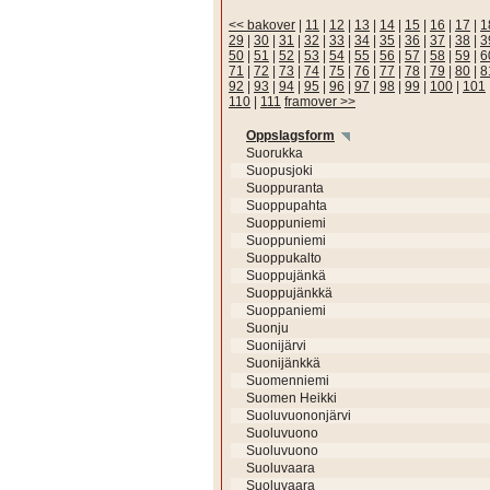
<< bakover
|
11
|
12
|
13
|
14
|
15
|
16
|
17
|
1
29
|
30
|
31
|
32
|
33
|
34
|
35
|
36
|
37
|
38
|
3
50
|
51
|
52
|
53
|
54
|
55
|
56
|
57
|
58
|
59
|
6
71
|
72
|
73
|
74
|
75
|
76
|
77
|
78
|
79
|
80
|
8
92
|
93
|
94
|
95
|
96
|
97
|
98
|
99
|
100
|
101
110
|
111
framover >>
Oppslagsform
Suorukka
Suopusjoki
Suoppuranta
Suoppupahta
Suoppuniemi
Suoppuniemi
Suoppukalto
Suoppujänkä
Suoppujänkkä
Suoppaniemi
Suonju
Suonijärvi
Suonijänkkä
Suomenniemi
Suomen Heikki
Suoluvuononjärvi
Suoluvuono
Suoluvuono
Suoluvaara
Suoluvaara