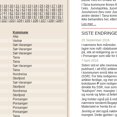
passe med en omtale av s
I Tana kommune finnes fl
8
|
19
|
20
|
21
|
22
|
23
|
24
|
25
|
26
|
27
|
28
|
f.eks. Juovlajohka, Juov
9
|
40
|
41
|
42
|
43
|
44
|
45
|
46
|
47
|
48
|
49
|
Juovlarovvi (bru over Ju
0
|
61
|
62
|
63
|
64
|
65
|
66
|
67
|
68
|
69
|
70
|
andre steder i Tana ko
1
|
82
|
83
|
84
|
85
|
86
|
87
|
88
|
89
|
90
|
91
|
ikke behandles her, etter
|
102
|
103
|
104
|
105
|
106
|
107
|
108
|
109
|
Les mer ...
Kommune
SISTE ENDRING
Alta
20 September 2016
Vadsø
Sør-Varanger
I nærmere fem måneder, fr
lagre noe nytt i databasen
Sør-Varanger
på, slik at redigering av 
Sør-Varanger
i Porsanger som står for
Tana
7 April 2016
Tana
Siden sist er alle navn
Sør-Varanger
publisert, i alt 650 artik
Tana
i kommunen ennå ikke er
Nordreisa
(SSR). For tida redigeres 
Storfjord
artikler ferdige, og mer e
Sør-Varanger
bokstaven
P
som redigere
Storfjord
direkte fra SSR, noe som 
Nordreisa
"tradisjon" mm. mangler. 
og norsk og fyller ut felt
Storfjord
Porsanger
Jeg holder også på å red
nærmere bestemt Bugøyne
Porsanger
Materialet er henta fra e
Porsanger
Jevnlig er det også nødve
Porsanger
manglet. Dette gjelder 
Tana