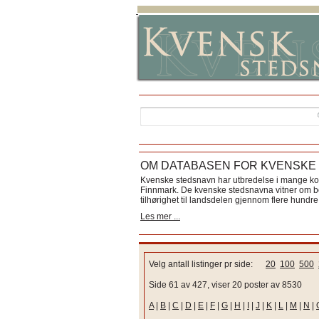
OM DATABASEN FOR KVENSKE
Kvenske stedsnavn har utbredelse i mange k
Finnmark. De kvenske stedsnavna vitner om bos
tilhørighet til landsdelen gjennom flere hundre 
Les mer ...
Velg antall listinger pr side:
20
100
500
Side 61 av 427, viser 20 poster av 8530
A
|
B
|
C
|
D
|
E
|
F
|
G
|
H
|
I
|
J
|
K
|
L
|
M
|
N
|