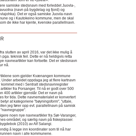
tedsnavn som er litt «julete».
ere samiske stedsnavn med forleddet Juovla-,
lavuotna (navn på bygdelag og fjord) og
ovlajohka). Det er også samiske Juovla-navn
mmune og i Kautokeino kommune, men de skal
som de ikke har kjente, kvenske parallellnavn.
ER
a slutten av april 2016, var det ikke mulig å
 pga. teknisk feil. Dette er nå heldigvis retta
nye navneartikler kan fortsette. Det er stedsnavn
 tur nå.
eartiklene som gjelder Kvænangen kommune
ler. Under arbeidet oppdaga jeg at flere kartnavn
 kommet med i Sentralt stedsnavnregister
artikler fra Porsanger. Til nå er godt over 500
nn 400 artikler gjenstår. Det er navn på
s for tida. Dette navnematerialet er konvertert
betyr at kategoriene "bøyningsform", "uttale,
Men jeg fører opp evt. parallellnavn på samisk
et "navnegruppe".
igere noen nye navneartikler fra Sør-Varanger,
s-området, og særlig navn på fiskeplasser.
i bygdebok (2010) av Alf Salangi.
ndig å legge inn koordinater som til nå har
i grunnen navn i alle kommunene.