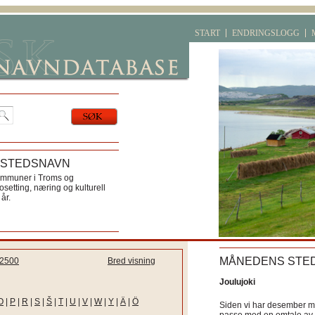
START
ENDRINGSLOGG
 STEDSNAVN
ommuner i Troms og
etting, næring og kulturell
år.
MÅNEDENS STE
2500
Bred visning
Joulujoki
O
|
P
|
R
|
S
|
Š
|
T
|
U
|
V
|
W
|
Y
|
Ä
|
Ö
Siden vi har desember må