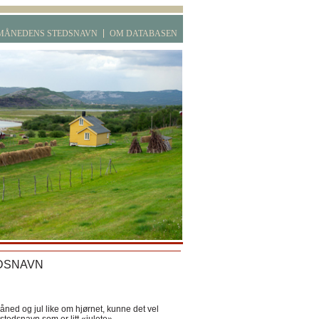
MÅNEDENS STEDSNAVN
OM DATABASEN
DSNAVN
ned og jul like om hjørnet, kunne det vel