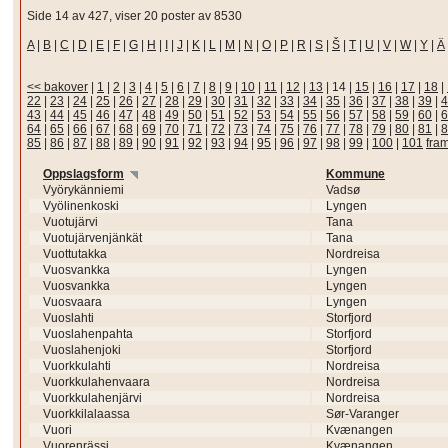
Side 14 av 427, viser 20 poster av 8530
A
|
B
|
C
|
D
|
E
|
F
|
G
|
H
|
I
|
J
|
K
|
L
|
M
|
N
|
O
|
P
|
R
|
S
|
Š
|
T
|
U
|
V
|
W
|
Y
|
Ä
<< bakover
|
1
|
2
|
3
|
4
|
5
|
6
|
7
|
8
|
9
|
10
|
11
|
12
|
13
|
14
|
15
|
16
|
17
|
18
|
22
|
23
|
24
|
25
|
26
|
27
|
28
|
29
|
30
|
31
|
32
|
33
|
34
|
35
|
36
|
37
|
38
|
39
|
4
43
|
44
|
45
|
46
|
47
|
48
|
49
|
50
|
51
|
52
|
53
|
54
|
55
|
56
|
57
|
58
|
59
|
60
|
6
64
|
65
|
66
|
67
|
68
|
69
|
70
|
71
|
72
|
73
|
74
|
75
|
76
|
77
|
78
|
79
|
80
|
81
|
8
85
|
86
|
87
|
88
|
89
|
90
|
91
|
92
|
93
|
94
|
95
|
96
|
97
|
98
|
99
|
100
|
101
fra
Oppslagsform
Kommune
Vyörykänniemi
Vadsø
Vyölinenkoski
Lyngen
Vuotujärvi
Tana
Vuotujärvenjänkät
Tana
Vuottutakka
Nordreisa
Vuosvankka
Lyngen
Vuosvankka
Lyngen
Vuosvaara
Lyngen
Vuoslahti
Storfjord
Vuoslahenpahta
Storfjord
Vuoslahenjoki
Storfjord
Vuorkkulahti
Nordreisa
Vuorkkulahenvaara
Nordreisa
Vuorkkulahenjärvi
Nordreisa
Vuorkkilalaassa
Sør-Varanger
Vuori
Kvænangen
Vuorenrässi
Kvænangen