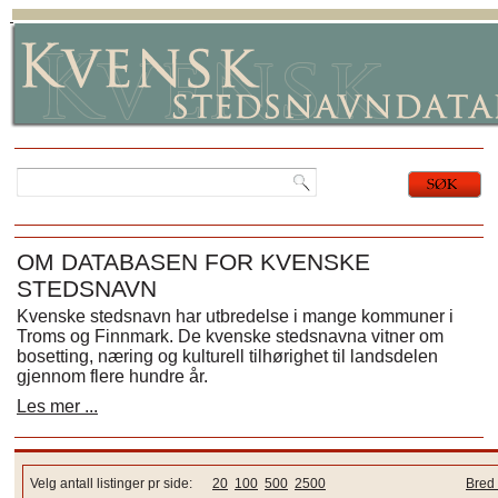
OM DATABASEN FOR KVENSKE
STEDSNAVN
Kvenske stedsnavn har utbredelse i mange kommuner i
Troms og Finnmark. De kvenske stedsnavna vitner om
bosetting, næring og kulturell tilhørighet til landsdelen
gjennom flere hundre år.
Les mer ...
Velg antall listinger pr side:
20
100
500
2500
Bred 