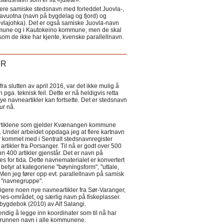
tedsnavn som er litt «julete».
ere samiske stedsnavn med forleddet Juovla-,
lavuotna (navn på bygdelag og fjord) og
ovlajohka). Det er også samiske Juovla-navn
mmune og i Kautokeino kommune, men de skal
som de ikke har kjente, kvenske parallellnavn.
ER
a slutten av april 2016, var det ikke mulig å
 pga. teknisk feil. Dette er nå heldigvis retta
nye navneartikler kan fortsette. Det er stedsnavn
 tur nå.
eartiklene som gjelder Kvænangen kommune
ler. Under arbeidet oppdaga jeg at flere kartnavn
 kommet med i Sentralt stedsnavnregister
artikler fra Porsanger. Til nå er godt over 500
nn 400 artikler gjenstår. Det er navn på
s for tida. Dette navnematerialet er konvertert
betyr at kategoriene "bøyningsform", "uttale,
Men jeg fører opp evt. parallellnavn på samisk
et "navnegruppe".
igere noen nye navneartikler fra Sør-Varanger,
s-området, og særlig navn på fiskeplasser.
i bygdebok (2010) av Alf Salangi.
ndig å legge inn koordinater som til nå har
i grunnen navn i alle kommunene.