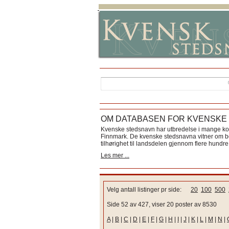
OM DATABASEN FOR KVENSKE
Kvenske stedsnavn har utbredelse i mange k
Finnmark. De kvenske stedsnavna vitner om bos
tilhørighet til landsdelen gjennom flere hundre 
Les mer ...
Velg antall listinger pr side:
20
100
500
Side 52 av 427, viser 20 poster av 8530
A
|
B
|
C
|
D
|
E
|
F
|
G
|
H
|
I
|
J
|
K
|
L
|
M
|
N
|