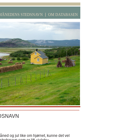
MÅNEDENS STEDSNAVN
OM DATABASEN
DSNAVN
ned og jul like om hjørnet, kunne det vel