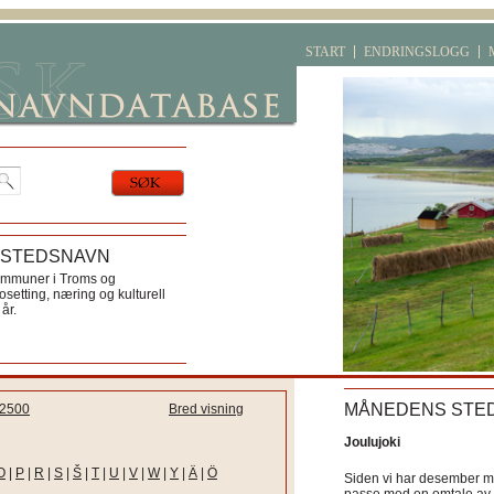
START
ENDRINGSLOGG
 STEDSNAVN
ommuner i Troms og
etting, næring og kulturell
år.
MÅNEDENS STE
2500
Bred visning
Joulujoki
O
|
P
|
R
|
S
|
Š
|
T
|
U
|
V
|
W
|
Y
|
Ä
|
Ö
Siden vi har desember må