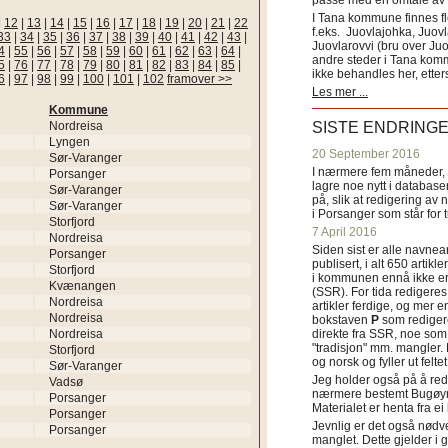
passe med en omtale av s
I Tana kommune finnes fl
|
12
|
13
|
14
|
15
|
16
|
17
|
18
|
19
|
20
|
21
|
22
f.eks. Juovlajohka, Juov
33
|
34
|
35
|
36
|
37
|
38
|
39
|
40
|
41
|
42
|
43
|
Juovlarovvi (bru over Ju
4
|
55
|
56
|
57
|
58
|
59
|
60
|
61
|
62
|
63
|
64
|
andre steder i Tana ko
5
|
76
|
77
|
78
|
79
|
80
|
81
|
82
|
83
|
84
|
85
|
ikke behandles her, etter
6
|
97
|
98
|
99
|
100
|
101
|
102
framover >>
Les mer ...
Kommune
Nordreisa
SISTE ENDRING
Lyngen
20 September 2016
Sør-Varanger
I nærmere fem måneder, fr
Porsanger
lagre noe nytt i databasen
Sør-Varanger
på, slik at redigering av 
Sør-Varanger
i Porsanger som står for
Storfjord
7 April 2016
Nordreisa
Siden sist er alle navn
Porsanger
publisert, i alt 650 artik
Storfjord
i kommunen ennå ikke er
Kvænangen
(SSR). For tida redigeres 
Nordreisa
artikler ferdige, og mer e
Nordreisa
bokstaven
P
som redigere
Nordreisa
direkte fra SSR, noe som 
"tradisjon" mm. mangler. 
Storfjord
og norsk og fyller ut felt
Sør-Varanger
Jeg holder også på å red
Vadsø
nærmere bestemt Bugøyne
Porsanger
Materialet er henta fra e
Porsanger
Jevnlig er det også nødve
Porsanger
manglet. Dette gjelder 