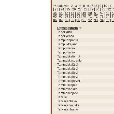
<< bakover
|
2
|
3
|
4
|
5
|
6
|
7
|
8
|
9
|
10
|
11
|
23
|
24
|
25
|
26
|
27
|
28
|
29
|
30
|
31
|
32
|
44
|
45
|
46
|
47
|
48
|
49
|
50
|
51
|
52
|
53
|
5
65
|
66
|
67
|
68
|
69
|
70
|
71
|
72
|
73
|
74
|
7
86
|
87
|
88
|
89
|
90
|
91
|
92
|
93
|
94
|
95
|
9
Oppslagsform
Tanelikuru
Tanelikenttä
Tampurinpahta
Tampukkajärvi
Tamppikallio
Tamppikallio
Tammukkatörmä
Tammukkasuanto
Tammukkajärvi
Tammukkajärvi
Tammukkajärvi
Tammukkajärvi
Tammukkajärvet
Tammukkajoki
Tammavankka
Tammakkojärvi
Talvitie
Talvisijantieva
Talvisijanmukka
Talvisijanlaatas