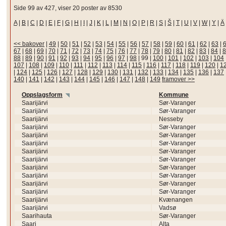
Side 99 av 427, viser 20 poster av 8530
A
|
B
|
C
|
D
|
E
|
F
|
G
|
H
|
I
|
J
|
K
|
L
|
M
|
N
|
O
|
P
|
R
|
S
|
Š
|
T
|
U
|
V
|
W
|
Y
|
Ä
<< bakover
|
49
|
50
|
51
|
52
|
53
|
54
|
55
|
56
|
57
|
58
|
59
|
60
|
61
|
62
|
63
|
67
|
68
|
69
|
70
|
71
|
72
|
73
|
74
|
75
|
76
|
77
|
78
|
79
|
80
|
81
|
82
|
83
|
84
|
8
88
|
89
|
90
|
91
|
92
|
93
|
94
|
95
|
96
|
97
|
98
|
99
|
100
|
101
|
102
|
103
|
104
107
|
108
|
109
|
110
|
111
|
112
|
113
|
114
|
115
|
116
|
117
|
118
|
119
|
120
|
1
|
124
|
125
|
126
|
127
|
128
|
129
|
130
|
131
|
132
|
133
|
134
|
135
|
136
|
137
140
|
141
|
142
|
143
|
144
|
145
|
146
|
147
|
148
|
149
framover >>
Oppslagsform
Kommune
Saarijärvi
Sør-Varanger
Saarijärvi
Sør-Varanger
Saarijärvi
Nesseby
Saarijärvi
Sør-Varanger
Saarijärvi
Sør-Varanger
Saarijärvi
Sør-Varanger
Saarijärvi
Sør-Varanger
Saarijärvi
Sør-Varanger
Saarijärvi
Sør-Varanger
Saarijärvi
Sør-Varanger
Saarijärvi
Sør-Varanger
Saarijärvi
Sør-Varanger
Saarijärvi
Kvænangen
Saarijärvi
Vadsø
Saarihauta
Sør-Varanger
Saari
Alta