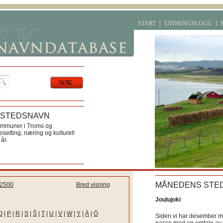
START
ENDRINGSLOGG
 STEDSNAVN
ommuner i Troms og
etting, næring og kulturell
år.
MÅNEDENS STE
2500
Bred visning
Joulujoki
O
|
P
|
R
|
S
|
Š
|
T
|
U
|
V
|
W
|
Y
|
Ä
|
Ö
Siden vi har desember må