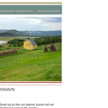
MÅNEDENS STEDSNAVN
OM DATABASEN
DSNAVN
ned og jul like om hjørnet, kunne det vel