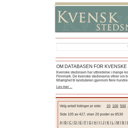
OM DATABASEN FOR KVENSKE
Kvenske stedsnavn har utbredelse i mange k
Finnmark. De kvenske stedsnavna vitner om bos
tilhørighet til landsdelen gjennom flere hundre 
Les mer ...
Velg antall listinger pr side:
20
100
500
Side 105 av 427, viser 20 poster av 8530
A
|
B
|
C
|
D
|
E
|
F
|
G
|
H
|
I
|
J
|
K
|
L
|
M
|
N
|