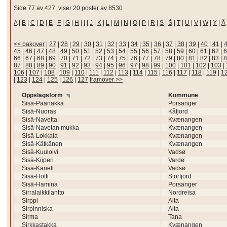
Side 77 av 427, viser 20 poster av 8530
A
|
B
|
C
|
D
|
E
|
F
|
G
|
H
|
I
|
J
|
K
|
L
|
M
|
N
|
O
|
P
|
R
|
S
|
Š
|
T
|
U
|
V
|
W
|
Y
|
Ä
<< bakover
|
27
|
28
|
29
|
30
|
31
|
32
|
33
|
34
|
35
|
36
|
37
|
38
|
39
|
40
|
41
|
45
|
46
|
47
|
48
|
49
|
50
|
51
|
52
|
53
|
54
|
55
|
56
|
57
|
58
|
59
|
60
|
61
|
62
|
6
66
|
67
|
68
|
69
|
70
|
71
|
72
|
73
|
74
|
75
|
76
|
77
|
78
|
79
|
80
|
81
|
82
|
83
|
8
87
|
88
|
89
|
90
|
91
|
92
|
93
|
94
|
95
|
96
|
97
|
98
|
99
|
100
|
101
|
102
|
103
|
106
|
107
|
108
|
109
|
110
|
111
|
112
|
113
|
114
|
115
|
116
|
117
|
118
|
119
|
1
|
123
|
124
|
125
|
126
|
127
framover >>
Oppslagsform
Kommune
Sisä-Paanakka
Porsanger
Sisä-Nuoras
Kåfjord
Sisä-Navetta
Kvænangen
Sisä-Navetan mukka
Kvænangen
Sisä-Lokkala
Kvænangen
Sisä-Kätkänen
Kvænangen
Sisä-Kuuloivi
Vadsø
Sisä-Kiiperi
Vardø
Sisä-Karieli
Vadsø
Sisä-Hotti
Storfjord
Sisä-Hamina
Porsanger
Sirralaikkilantto
Nordreisa
Sirppi
Alta
Sirpinniska
Alta
Sirma
Tana
Sirkkastakka
Kvænangen