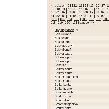
<< bakover
|
21
|
22
|
23
|
24
|
25
|
26
|
27
|
2
39
|
40
|
41
|
42
|
43
|
44
|
45
|
46
|
47
|
48
|
4
60
|
61
|
62
|
63
|
64
|
65
|
66
|
67
|
68
|
69
|
7
81
|
82
|
83
|
84
|
85
|
86
|
87
|
88
|
89
|
90
|
9
|
102
|
103
|
104
|
105
|
106
|
107
|
108
|
109
118
|
119
|
120
|
121
framover >>
Oppslagsform
Sokkuvuono
Sokkuvuono
Sokkuniemi
Sokkulasjärvi
Sokkukenttä
Sokkerivaara
Sokkeritoppi
Sokkeritoppi
Sokelma
Soiketanouta
Soiketanouta
Soiketanouanjoki
Soiketanjoki
Sofiankenttä
Sofianhuone
Snuipanpahta
Snaltutörmä
Smörpakki
Smörpakinjänkkä
Smurttilantto