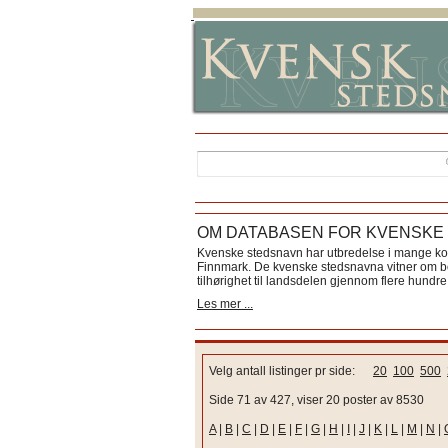
OM DATABASEN FOR KVENSKE
Kvenske stedsnavn har utbredelse i mange k
Finnmark. De kvenske stedsnavna vitner om bos
tilhørighet til landsdelen gjennom flere hundre 
Les mer ...
Velg antall listinger pr side:
20
100
500
Side 71 av 427, viser 20 poster av 8530
A
|
B
|
C
|
D
|
E
|
F
|
G
|
H
|
I
|
J
|
K
|
L
|
M
|
N
|