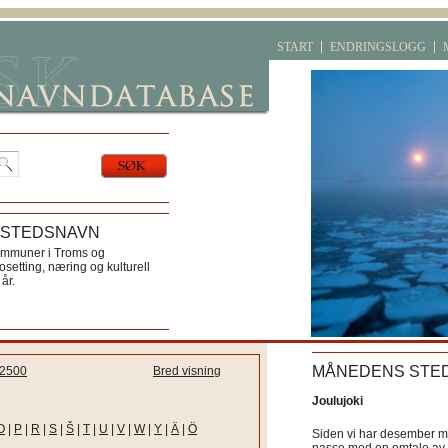
START
ENDRINGSLOGG
 STEDSNAVN
ommuner i Troms og
etting, næring og kulturell
år.
MÅNEDENS STE
2500
Bred visning
Joulujoki
O
|
P
|
R
|
S
|
Š
|
T
|
U
|
V
|
W
|
Y
|
Ä
|
Ö
Siden vi har desember må