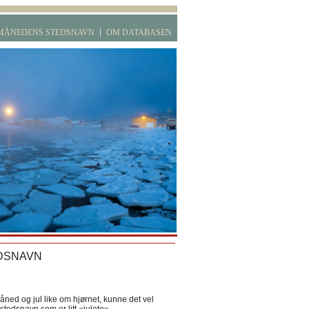
MÅNEDENS STEDSNAVN
OM DATABASEN
DSNAVN
ned og jul like om hjørnet, kunne det vel