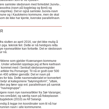
tedsnavn som er litt «julete».
ere samiske stedsnavn med forleddet Juovla-,
lavuotna (navn på bygdelag og fjord) og
ovlajohka). Det er også samiske Juovla-navn
mmune og i Kautokeino kommune, men de skal
som de ikke har kjente, kvenske parallellnavn.
ER
a slutten av april 2016, var det ikke mulig å
 pga. teknisk feil. Dette er nå heldigvis retta
nye navneartikler kan fortsette. Det er stedsnavn
 tur nå.
eartiklene som gjelder Kvænangen kommune
ler. Under arbeidet oppdaga jeg at flere kartnavn
 kommet med i Sentralt stedsnavnregister
artikler fra Porsanger. Til nå er godt over 500
nn 400 artikler gjenstår. Det er navn på
s for tida. Dette navnematerialet er konvertert
betyr at kategoriene "bøyningsform", "uttale,
Men jeg fører opp evt. parallellnavn på samisk
et "navnegruppe".
igere noen nye navneartikler fra Sør-Varanger,
s-området, og særlig navn på fiskeplasser.
i bygdebok (2010) av Alf Salangi.
ndig å legge inn koordinater som til nå har
i grunnen navn i alle kommunene.