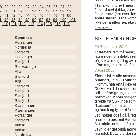
passe med en omtale av s
I Tana kommune finnes fl
8
|
29
|
30
|
31
|
32
|
33
|
34
|
35
|
36
|
37
|
38
|
f.eks. Juovlajohka, Juov
9
|
50
|
51
|
52
|
53
|
54
|
55
|
56
|
57
|
58
|
59
|
Juovlarovvi (bru over Ju
0
|
71
|
72
|
73
|
74
|
75
|
76
|
77
|
78
|
79
|
80
|
andre steder i Tana ko
1
|
92
|
93
|
94
|
95
|
96
|
97
|
98
|
99
|
100
|
101
ikke behandles her, etter
|
110
|
111
|
112
|
113
|
114
|
115
|
116
|
117
|
Les mer ...
Kommune
SISTE ENDRING
Porsanger
20 September 2016
Nordreisa
Storfjord
I nærmere fem måneder, fr
lagre noe nytt i databasen
Porsanger
på, slik at redigering av 
Storfjord
i Porsanger som står for
Sør-Varanger
7 April 2016
Alta
Siden sist er alle navn
Storfjord
publisert, i alt 650 artik
Alta
i kommunen ennå ikke er
Storfjord
(SSR). For tida redigeres 
Storfjord
artikler ferdige, og mer e
Storfjord
bokstaven
P
som redigere
Storfjord
direkte fra SSR, noe som 
Kvænangen
"tradisjon" mm. mangler. 
og norsk og fyller ut felt
Kvænangen
Porsanger
Jeg holder også på å red
nærmere bestemt Bugøyne
Storfjord
Materialet er henta fra e
Vadsø
Jevnlig er det også nødve
Vadsø
manglet. Dette gjelder 
Nordreisa