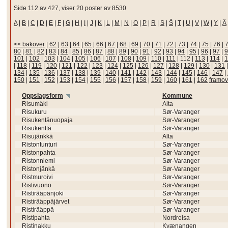
Side 112 av 427, viser 20 poster av 8530
A
|
B
|
C
|
D
|
E
|
F
|
G
|
H
|
I
|
J
|
K
|
L
|
M
|
N
|
O
|
P
|
R
|
S
|
Š
|
T
|
U
|
V
|
W
|
Y
|
Ä
<< bakover
|
62
|
63
|
64
|
65
|
66
|
67
|
68
|
69
|
70
|
71
|
72
|
73
|
74
|
75
|
76
|
80
|
81
|
82
|
83
|
84
|
85
|
86
|
87
|
88
|
89
|
90
|
91
|
92
|
93
|
94
|
95
|
96
|
97
|
9
101
|
102
|
103
|
104
|
105
|
106
|
107
|
108
|
109
|
110
|
111
|
112
|
113
|
114
|
1
|
118
|
119
|
120
|
121
|
122
|
123
|
124
|
125
|
126
|
127
|
128
|
129
|
130
|
131
134
|
135
|
136
|
137
|
138
|
139
|
140
|
141
|
142
|
143
|
144
|
145
|
146
|
147
|
150
|
151
|
152
|
153
|
154
|
155
|
156
|
157
|
158
|
159
|
160
|
161
|
162
framov
Oppslagsform
Kommune
Risumäki
Alta
Risukuru
Sør-Varanger
Risukentänuopaja
Sør-Varanger
Risukenttä
Sør-Varanger
Risujänkkä
Alta
Ristontunturi
Sør-Varanger
Ristonpahta
Sør-Varanger
Ristonniemi
Sør-Varanger
Ristonjänkä
Sør-Varanger
Ristmuroivi
Sør-Varanger
Ristivuono
Sør-Varanger
Ristirääpänjoki
Sør-Varanger
Ristirääppäjärvet
Sør-Varanger
Ristirääppä
Sør-Varanger
Ristipahta
Nordreisa
Ristinakku
Kvænangen