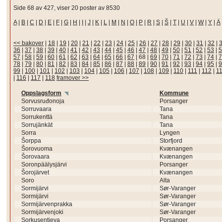
Side 68 av 427, viser 20 poster av 8530
A
|
B
|
C
|
D
|
E
|
F
|
G
|
H
|
I
|
J
|
K
|
L
|
M
|
N
|
O
|
P
|
R
|
S
|
Š
|
T
|
U
|
V
|
W
|
Y
|
Ä
<< bakover
|
18
|
19
|
20
|
21
|
22
|
23
|
24
|
25
|
26
|
27
|
28
|
29
|
30
|
31
|
32
|
36
|
37
|
38
|
39
|
40
|
41
|
42
|
43
|
44
|
45
|
46
|
47
|
48
|
49
|
50
|
51
|
52
|
53
|
5
57
|
58
|
59
|
60
|
61
|
62
|
63
|
64
|
65
|
66
|
67
|
68
|
69
|
70
|
71
|
72
|
73
|
74
|
7
78
|
79
|
80
|
81
|
82
|
83
|
84
|
85
|
86
|
87
|
88
|
89
|
90
|
91
|
92
|
93
|
94
|
95
|
9
99
|
100
|
101
|
102
|
103
|
104
|
105
|
106
|
107
|
108
|
109
|
110
|
111
|
112
|
1
|
116
|
117
|
118
framover >>
Oppslagsform
Kommune
Sorvusruđonoja
Porsanger
Sorruvaara
Tana
Sorrukenttä
Tana
Sorrujänkät
Tana
Sorra
Lyngen
Šorppa
Storfjord
Šorovuoma
Kvænangen
Šorovaara
Kvænangen
Soronpäälysjärvi
Porsanger
Šorojärvet
Kvænangen
Soro
Alta
Sormijärvi
Sør-Varanger
Sormijärvi
Sør-Varanger
Sormijärvenprakka
Sør-Varanger
Sormijärvenjoki
Sør-Varanger
Sorkusentieva
Porsanger