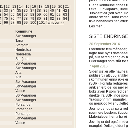
passe med en omtale av s
I Tana kommune finnes fl
11
|
12
|
13
|
14
|
15
|
16
|
17
|
18
|
19
|
20
|
21
|
f.eks. Juovlajohka, Juov
2
|
33
|
34
|
35
|
36
|
37
|
38
|
39
|
40
|
41
|
42
|
Juovlarovvi (bru over Ju
3
|
54
|
55
|
56
|
57
|
58
|
59
|
60
|
61
|
62
|
63
|
andre steder i Tana ko
4
|
75
|
76
|
77
|
78
|
79
|
80
|
81
|
82
|
83
|
84
|
ikke behandles her, etter
5
|
96
|
97
|
98
|
99
|
100
|
101
framover >>
Les mer ...
Kommune
Sør-Varanger
SISTE ENDRING
Tana
20 September 2016
Storfjord
I nærmere fem måneder, fr
Nordreisa
lagre noe nytt i databasen
Nordreisa
på, slik at redigering av 
Storfjord
i Porsanger som står for
Sør-Varanger
7 April 2016
Sør-Varanger
Siden sist er alle navn
Alta
publisert, i alt 650 artik
Alta
i kommunen ennå ikke er
Sør-Varanger
(SSR). For tida redigeres 
Sør-Varanger
artikler ferdige, og mer e
Vadsø
bokstaven
P
som redigere
Sør-Varanger
direkte fra SSR, noe som 
"tradisjon" mm. mangler. 
Sør-Varanger
og norsk og fyller ut felt
Porsanger
Jeg holder også på å red
Porsanger
nærmere bestemt Bugøyne
Porsanger
Materialet er henta fra e
Sør-Varanger
Jevnlig er det også nødve
Vadsø
manglet. Dette gjelder 