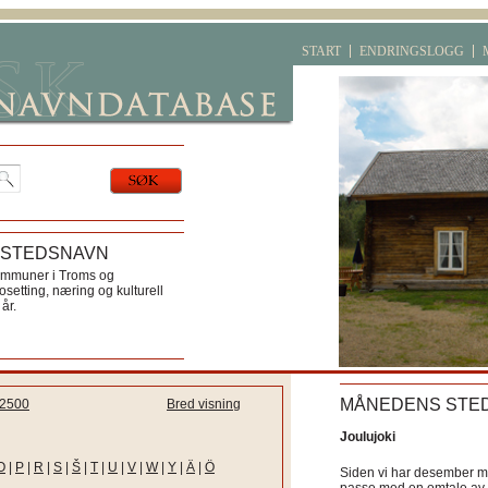
START
ENDRINGSLOGG
 STEDSNAVN
ommuner i Troms og
etting, næring og kulturell
år.
MÅNEDENS STE
2500
Bred visning
Joulujoki
O
|
P
|
R
|
S
|
Š
|
T
|
U
|
V
|
W
|
Y
|
Ä
|
Ö
Siden vi har desember må