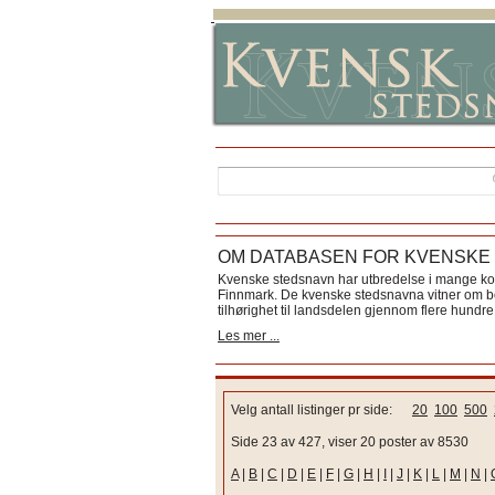
OM DATABASEN FOR KVENSKE
Kvenske stedsnavn har utbredelse i mange k
Finnmark. De kvenske stedsnavna vitner om bos
tilhørighet til landsdelen gjennom flere hundre 
Les mer ...
Velg antall listinger pr side:
20
100
500
Side 23 av 427, viser 20 poster av 8530
A
|
B
|
C
|
D
|
E
|
F
|
G
|
H
|
I
|
J
|
K
|
L
|
M
|
N
|