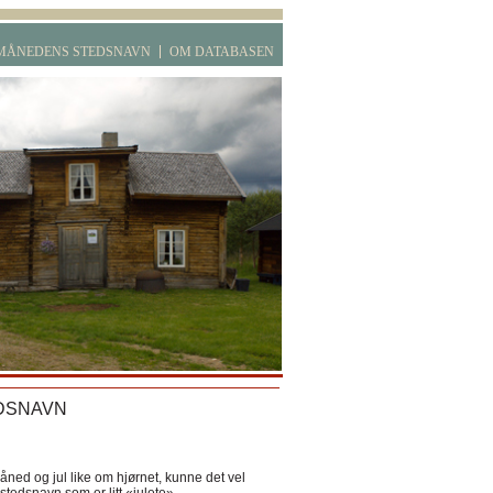
MÅNEDENS STEDSNAVN
OM DATABASEN
DSNAVN
ned og jul like om hjørnet, kunne det vel