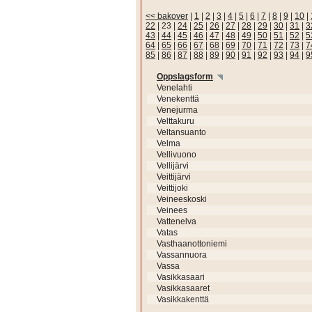
<< bakover
|
1
|
2
|
3
|
4
|
5
|
6
|
7
|
8
|
9
|
10
|
22
|
23
|
24
|
25
|
26
|
27
|
28
|
29
|
30
|
31
|
3
43
|
44
|
45
|
46
|
47
|
48
|
49
|
50
|
51
|
52
|
5
64
|
65
|
66
|
67
|
68
|
69
|
70
|
71
|
72
|
73
|
7
85
|
86
|
87
|
88
|
89
|
90
|
91
|
92
|
93
|
94
|
9
Oppslagsform
Venelahti
Venekenttä
Venejurma
Velttakuru
Veltansuanto
Velma
Vellivuono
Vellijärvi
Veittijärvi
Veittijoki
Veineeskoski
Veinees
Vattenelva
Vatas
Vasthaanottoniemi
Vassannuora
Vassa
Vasikkasaari
Vasikkasaaret
Vasikkakenttä