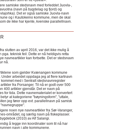
tedsnavn som er litt «julete».
ere samiske stedsnavn med forleddet Juovla-,
lavuotna (navn på bygdelag og fjord) og
ovlajohka). Det er også samiske Juovla-navn
mmune og i Kautokeino kommune, men de skal
som de ikke har kjente, kvenske parallellnavn.
ER
a slutten av april 2016, var det ikke mulig å
 pga. teknisk feil. Dette er nå heldigvis retta
nye navneartikler kan fortsette. Det er stedsnavn
 tur nå.
eartiklene som gjelder Kvænangen kommune
ler. Under arbeidet oppdaga jeg at flere kartnavn
 kommet med i Sentralt stedsnavnregister
artikler fra Porsanger. Til nå er godt over 500
nn 400 artikler gjenstår. Det er navn på
s for tida. Dette navnematerialet er konvertert
betyr at kategoriene "bøyningsform", "uttale,
Men jeg fører opp evt. parallellnavn på samisk
et "navnegruppe".
igere noen nye navneartikler fra Sør-Varanger,
s-området, og særlig navn på fiskeplasser.
i bygdebok (2010) av Alf Salangi.
ndig å legge inn koordinater som til nå har
i grunnen navn i alle kommunene.