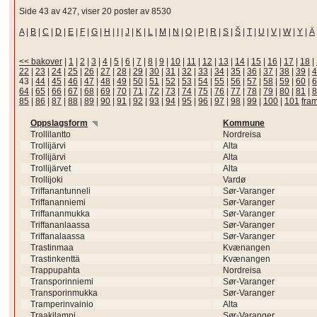
Side 43 av 427, viser 20 poster av 8530
A
|
B
|
C
|
D
|
E
|
F
|
G
|
H
|
I
|
J
|
K
|
L
|
M
|
N
|
O
|
P
|
R
|
S
|
Š
|
T
|
U
|
V
|
W
|
Y
|
Ä
<< bakover
|
1
|
2
|
3
|
4
|
5
|
6
|
7
|
8
|
9
|
10
|
11
|
12
|
13
|
14
|
15
|
16
|
17
|
18
|
22
|
23
|
24
|
25
|
26
|
27
|
28
|
29
|
30
|
31
|
32
|
33
|
34
|
35
|
36
|
37
|
38
|
39
|
4
43
|
44
|
45
|
46
|
47
|
48
|
49
|
50
|
51
|
52
|
53
|
54
|
55
|
56
|
57
|
58
|
59
|
60
|
6
64
|
65
|
66
|
67
|
68
|
69
|
70
|
71
|
72
|
73
|
74
|
75
|
76
|
77
|
78
|
79
|
80
|
81
|
8
85
|
86
|
87
|
88
|
89
|
90
|
91
|
92
|
93
|
94
|
95
|
96
|
97
|
98
|
99
|
100
|
101
fra
Oppslagsform
Kommune
Trollilantto
Nordreisa
Trollijärvi
Alta
Trollijärvi
Alta
Trollijärvet
Alta
Trollijoki
Vardø
Triffanantunneli
Sør-Varanger
Triffananniemi
Sør-Varanger
Triffananmukka
Sør-Varanger
Triffananlaassa
Sør-Varanger
Triffanalaassa
Sør-Varanger
Trastinmaa
Kvænangen
Trastinkenttä
Kvænangen
Trappupahta
Nordreisa
Transporinniemi
Sør-Varanger
Transporinmukka
Sør-Varanger
Tramperinvainio
Alta
Traakilampi
Sør-Varanger