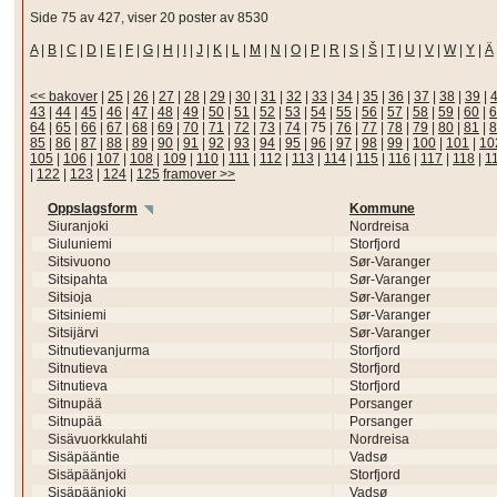
Side 75 av 427, viser 20 poster av 8530
A
|
B
|
C
|
D
|
E
|
F
|
G
|
H
|
I
|
J
|
K
|
L
|
M
|
N
|
O
|
P
|
R
|
S
|
Š
|
T
|
U
|
V
|
W
|
Y
|
Ä
<< bakover
|
25
|
26
|
27
|
28
|
29
|
30
|
31
|
32
|
33
|
34
|
35
|
36
|
37
|
38
|
39
|
43
|
44
|
45
|
46
|
47
|
48
|
49
|
50
|
51
|
52
|
53
|
54
|
55
|
56
|
57
|
58
|
59
|
60
|
6
64
|
65
|
66
|
67
|
68
|
69
|
70
|
71
|
72
|
73
|
74
|
75
|
76
|
77
|
78
|
79
|
80
|
81
|
8
85
|
86
|
87
|
88
|
89
|
90
|
91
|
92
|
93
|
94
|
95
|
96
|
97
|
98
|
99
|
100
|
101
|
10
105
|
106
|
107
|
108
|
109
|
110
|
111
|
112
|
113
|
114
|
115
|
116
|
117
|
118
|
1
|
122
|
123
|
124
|
125
framover >>
Oppslagsform
Kommune
Siuranjoki
Nordreisa
Siuluniemi
Storfjord
Sitsivuono
Sør-Varanger
Sitsipahta
Sør-Varanger
Sitsioja
Sør-Varanger
Sitsiniemi
Sør-Varanger
Sitsijärvi
Sør-Varanger
Sitnutievanjurma
Storfjord
Sitnutieva
Storfjord
Sitnutieva
Storfjord
Sitnupää
Porsanger
Sitnupää
Porsanger
Sisävuorkkulahti
Nordreisa
Sisäpääntie
Vadsø
Sisäpäänjoki
Storfjord
Sisäpäänjoki
Vadsø