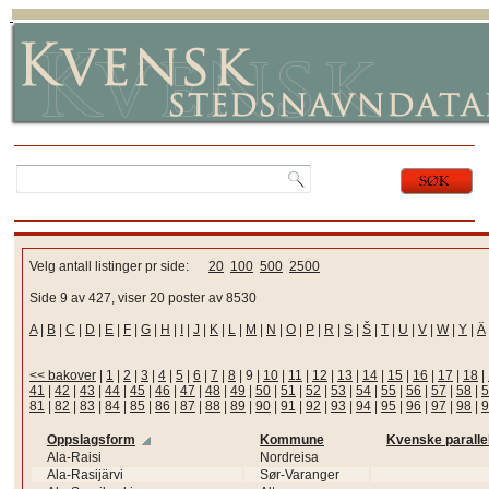
Velg antall listinger pr side:
20
100
500
2500
Side 9 av 427, viser 20 poster av 8530
A
|
B
|
C
|
D
|
E
|
F
|
G
|
H
|
I
|
J
|
K
|
L
|
M
|
N
|
O
|
P
|
R
|
S
|
Š
|
T
|
U
|
V
|
W
|
Y
|
Ä
<< bakover
|
1
|
2
|
3
|
4
|
5
|
6
|
7
|
8
|
9
|
10
|
11
|
12
|
13
|
14
|
15
|
16
|
17
|
18
|
41
|
42
|
43
|
44
|
45
|
46
|
47
|
48
|
49
|
50
|
51
|
52
|
53
|
54
|
55
|
56
|
57
|
58
|
5
81
|
82
|
83
|
84
|
85
|
86
|
87
|
88
|
89
|
90
|
91
|
92
|
93
|
94
|
95
|
96
|
97
|
98
|
9
Oppslagsform
Kommune
Kvenske paralle
Ala-Raisi
Nordreisa
Ala-Rasijärvi
Sør-Varanger