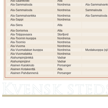
Ala-Saarikoski
Alta
Ala-Sammalouta
Nordreisa
Ala-Sammalvank
Ala-Sammalouta
Nordreisa
Sammalouta
Ala-Sammalvankka
Nordreisa
Ala-Sammalouta
Ala-Sappi
Nordreisa
Ala-Siera
Alta
Ala-Sorisniva
Alta
Ala-Tolppavaara
Storfjord
Ala-Toornin kuoppa
Nordreisa
Ala-Toornio
Nordreisa
Ala-Vuoma
Nordreisa
Ala-Vuomatakan kuoppa
Nordreisa
Mustakuoppa (sjl
Ala-Vuomatakka
Nordreisa
Alahumpinjänkkä
Vadsø
Alahumpinjärvi
Vadsø
Alainen Kaiskiruto
Porsanger
Alainen Kotakenttä
Alta
Alainen Pahđannenä
Porsanger