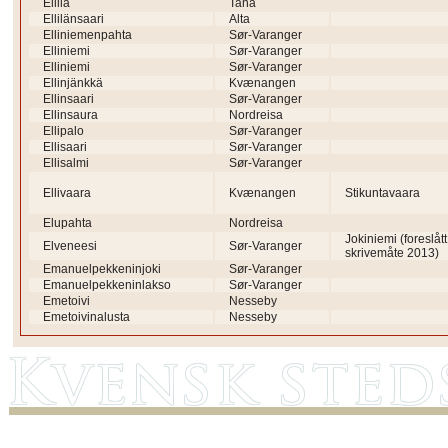
Ellilä
Tana
Ellilänsaari
Alta
Elliniemenpahta
Sør-Varanger
Elliniemi
Sør-Varanger
Elliniemi
Sør-Varanger
Ellinjänkkä
Kvænangen
Ellinsaari
Sør-Varanger
Ellinsaura
Nordreisa
Ellipalo
Sør-Varanger
Ellisaari
Sør-Varanger
Ellisalmi
Sør-Varanger
Ellivaara
Kvænangen
Stikuntavaara
Elupahta
Nordreisa
Jokiniemi (foreslått
Elveneesi
Sør-Varanger
skrivemåte 2013)
Emanuelpekkeninjoki
Sør-Varanger
Emanuelpekkeninlakso
Sør-Varanger
Emetoivi
Nesseby
Emetoivinalusta
Nesseby