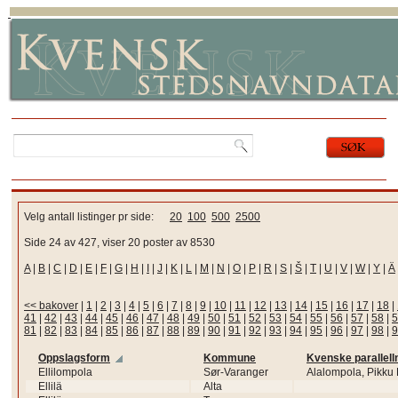
Velg antall listinger pr side:
20
100
500
2500
Side 24 av 427, viser 20 poster av 8530
A
|
B
|
C
|
D
|
E
|
F
|
G
|
H
|
I
|
J
|
K
|
L
|
M
|
N
|
O
|
P
|
R
|
S
|
Š
|
T
|
U
|
V
|
W
|
Y
|
Ä
<< bakover
|
1
|
2
|
3
|
4
|
5
|
6
|
7
|
8
|
9
|
10
|
11
|
12
|
13
|
14
|
15
|
16
|
17
|
18
|
41
|
42
|
43
|
44
|
45
|
46
|
47
|
48
|
49
|
50
|
51
|
52
|
53
|
54
|
55
|
56
|
57
|
58
|
5
81
|
82
|
83
|
84
|
85
|
86
|
87
|
88
|
89
|
90
|
91
|
92
|
93
|
94
|
95
|
96
|
97
|
98
|
9
Oppslagsform
Kommune
Kvenske parallell
Ellilompola
Sør-Varanger
Alalompola, Pikku E
Ellilä
Alta