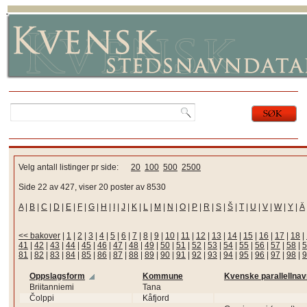
Velg antall listinger pr side:
20
100
500
2500
Side 22 av 427, viser 20 poster av 8530
A
|
B
|
C
|
D
|
E
|
F
|
G
|
H
|
I
|
J
|
K
|
L
|
M
|
N
|
O
|
P
|
R
|
S
|
Š
|
T
|
U
|
V
|
W
|
Y
|
Ä
<< bakover
|
1
|
2
|
3
|
4
|
5
|
6
|
7
|
8
|
9
|
10
|
11
|
12
|
13
|
14
|
15
|
16
|
17
|
18
|
41
|
42
|
43
|
44
|
45
|
46
|
47
|
48
|
49
|
50
|
51
|
52
|
53
|
54
|
55
|
56
|
57
|
58
|
5
81
|
82
|
83
|
84
|
85
|
86
|
87
|
88
|
89
|
90
|
91
|
92
|
93
|
94
|
95
|
96
|
97
|
98
|
9
Oppslagsform
Kommune
Kvenske parallellnav
Briitanniemi
Tana
Čolppi
Kåfjord