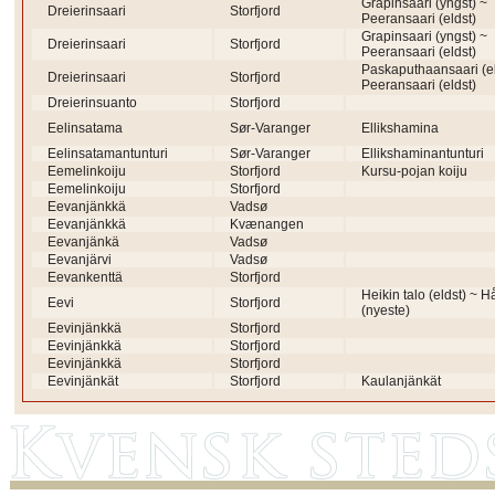
Grapinsaari (yngst) ~
Dreierinsaari
Storfjord
Peeransaari (eldst)
Grapinsaari (yngst) ~
Dreierinsaari
Storfjord
Peeransaari (eldst)
Paskaputhaansaari (el
Dreierinsaari
Storfjord
Peeransaari (eldst)
Dreierinsuanto
Storfjord
Eelinsatama
Sør-Varanger
Ellikshamina
Eelinsatamantunturi
Sør-Varanger
Ellikshaminantunturi
Eemelinkoiju
Storfjord
Kursu-pojan koiju
Eemelinkoiju
Storfjord
Eevanjänkkä
Vadsø
Eevanjänkkä
Kvænangen
Eevanjänkä
Vadsø
Eevanjärvi
Vadsø
Eevankenttä
Storfjord
Heikin talo (eldst) ~ 
Eevi
Storfjord
(nyeste)
Eevinjänkkä
Storfjord
Eevinjänkkä
Storfjord
Eevinjänkkä
Storfjord
Eevinjänkät
Storfjord
Kaulanjänkät