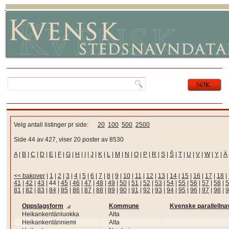
Velg antall listinger pr side:
20
100
500
2500
Side 44 av 427, viser 20 poster av 8530
A
|
B
|
C
|
D
|
E
|
F
|
G
|
H
|
I
|
J
|
K
|
L
|
M
|
N
|
O
|
P
|
R
|
S
|
Š
|
T
|
U
|
V
|
W
|
Y
|
Ä
<< bakover
|
1
|
2
|
3
|
4
|
5
|
6
|
7
|
8
|
9
|
10
|
11
|
12
|
13
|
14
|
15
|
16
|
17
|
18
|
41
|
42
|
43
|
44
|
45
|
46
|
47
|
48
|
49
|
50
|
51
|
52
|
53
|
54
|
55
|
56
|
57
|
58
|
5
81
|
82
|
83
|
84
|
85
|
86
|
87
|
88
|
89
|
90
|
91
|
92
|
93
|
94
|
95
|
96
|
97
|
98
|
9
Oppslagsform
Kommune
Kvenske parallellna
Heikankentänluokka
Alta
Heikankentänniemi
Alta