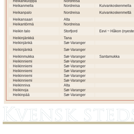
Heikankuoppa
Nordreisa
Heikanmella
Nordreisa
Kuivankoskenmella
Heikanpalo
Nordreisa
Kuivankoskenmettä
Heikansaari
Alta
Heikantörmä
Nordreisa
Heikin talo
Storfjord
Eevi ~ Håkon (nyeste
Heikinjänkkä
Tana
Heikinjänkä
Sør-Varanger
Heikinjänkä
Sør-Varanger
Heikinmukka
Sør-Varanger
Santamukka
Heikinniemi
Sør-Varanger
Heikinniemi
Sør-Varanger
Heikinniemi
Sør-Varanger
Heikinniemi
Sør-Varanger
Heikinniemi
Sør-Varanger
Heikinniva
Alta
Heikinoja
Sør-Varanger
Heikinpää
Sør-Varanger