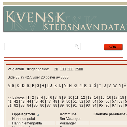
Velg antall listinger pr side:
20
100
500
2500
Side 38 av 427, viser 20 poster av 8530
A
|
B
|
C
|
D
|
E
|
F
|
G
|
H
|
I
|
J
|
K
|
L
|
M
|
N
|
O
|
P
|
R
|
S
|
Š
|
T
|
U
|
V
|
W
|
Y
|
Ä
<< bakover
|
1
|
2
|
3
|
4
|
5
|
6
|
7
|
8
|
9
|
10
|
11
|
12
|
13
|
14
|
15
|
16
|
17
|
18
|
41
|
42
|
43
|
44
|
45
|
46
|
47
|
48
|
49
|
50
|
51
|
52
|
53
|
54
|
55
|
56
|
57
|
58
|
5
81
|
82
|
83
|
84
|
85
|
86
|
87
|
88
|
89
|
90
|
91
|
92
|
93
|
94
|
95
|
96
|
97
|
98
|
9
Oppslagsform
Kommune
Kvenske parallellna
Hanhilompolat
Sør-Varanger
Hanhiniemenpahta
Porsanger