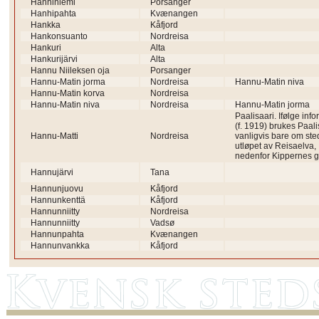
Hanhiniemi
Porsanger
Hanhipahta
Kvænangen
Hankka
Kåfjord
Hankonsuanto
Nordreisa
Hankuri
Alta
Hankurijärvi
Alta
Hannu Niileksen oja
Porsanger
Hannu-Matin jorma
Nordreisa
Hannu-Matin niva
Hannu-Matin korva
Nordreisa
Hannu-Matin niva
Nordreisa
Hannu-Matin jorma
Paalisaari. Ifølge inf
(f. 1919) brukes Paali
Hannu-Matti
Nordreisa
vanligvis bare om ste
utløpet av Reisaelva,
nedenfor Kippernes g
Hannujärvi
Tana
Hannunjuovu
Kåfjord
Hannunkenttä
Kåfjord
Hannunniitty
Nordreisa
Hannunniitty
Vadsø
Hannunpahta
Kvænangen
Hannunvankka
Kåfjord