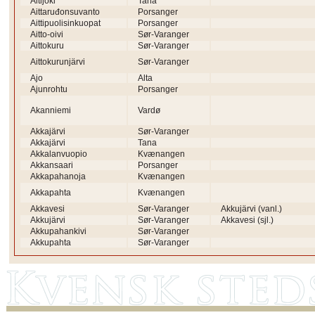
Aitijoki
Tana
Aittaruđonsuvanto
Porsanger
Aittipuolisinkuopat
Porsanger
Aitto-oivi
Sør-Varanger
Aittokuru
Sør-Varanger
Aittokurunjärvi
Sør-Varanger
Ajo
Alta
Ajunrohtu
Porsanger
Akanniemi
Vardø
Akkajärvi
Sør-Varanger
Akkajärvi
Tana
Akkalanvuopio
Kvænangen
Akkansaari
Porsanger
Akkapahanoja
Kvænangen
Akkapahta
Kvænangen
Akkavesi
Sør-Varanger
Akkujärvi (vanl.)
Akkujärvi
Sør-Varanger
Akkavesi (sjl.)
Akkupahankivi
Sør-Varanger
Akkupahta
Sør-Varanger