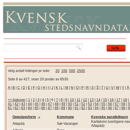
Velg antall listinger pr side:
20
100
500
2500
Side 6 av 427, viser 20 poster av 8530
A
|
B
|
C
|
D
|
E
|
F
|
G
|
H
|
I
|
J
|
K
|
L
|
M
|
N
|
O
|
P
|
R
|
S
|
Š
|
T
|
U
|
V
|
W
|
Y
|
Ä
<< bakover
|
1
|
2
|
3
|
4
|
5
|
6
|
7
|
8
|
9
|
10
|
11
|
12
|
13
|
14
|
15
|
16
|
17
|
18
|
41
|
42
|
43
|
44
|
45
|
46
|
47
|
48
|
49
|
50
|
51
|
52
|
53
|
54
|
55
|
56
|
57
|
58
|
5
81
|
82
|
83
|
84
|
85
|
86
|
87
|
88
|
89
|
90
|
91
|
92
|
93
|
94
|
95
|
96
|
97
|
98
|
9
Oppslagsform
Kommune
Kvenske parallellnavn
Kartakoivi (vanligere na
Aitapää
Sør-Varanger
Aitapää)