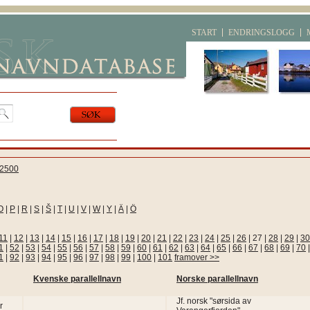
START
ENDRINGSLOGG
2500
O
|
P
|
R
|
S
|
Š
|
T
|
U
|
V
|
W
|
Y
|
Ä
|
Ö
11
|
12
|
13
|
14
|
15
|
16
|
17
|
18
|
19
|
20
|
21
|
22
|
23
|
24
|
25
|
26
|
27
|
28
|
29
|
30
1
|
52
|
53
|
54
|
55
|
56
|
57
|
58
|
59
|
60
|
61
|
62
|
63
|
64
|
65
|
66
|
67
|
68
|
69
|
70
1
|
92
|
93
|
94
|
95
|
96
|
97
|
98
|
99
|
100
|
101
framover >>
Kvenske parallellnavn
Norske parallellnavn
Jf. norsk "sørsida av
r