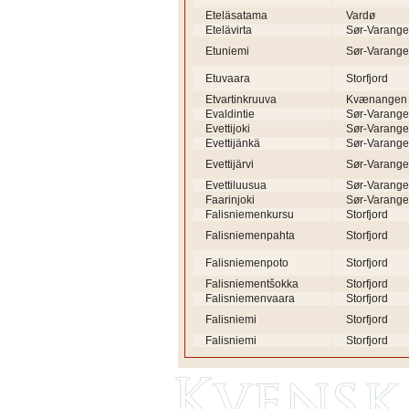
Eteläsatama
Vardø
Etelävirta
Sør-Varange
Etuniemi
Sør-Varange
Etuvaara
Storfjord
Etvartinkruuva
Kvænangen
Evaldintie
Sør-Varange
Evettijoki
Sør-Varange
Evettijänkä
Sør-Varange
Evettijärvi
Sør-Varange
Evettiluusua
Sør-Varange
Faarinjoki
Sør-Varange
Falisniemenkursu
Storfjord
Falisniemenpahta
Storfjord
Falisniemenpoto
Storfjord
Falisniementšokka
Storfjord
Falisniemenvaara
Storfjord
Falisniemi
Storfjord
Falisniemi
Storfjord