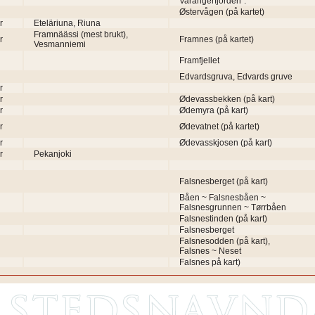
Varangerfjorden".
Østervågen (på kartet)
r
Eteläriuna, Riuna
Framnäässi (mest brukt),
r
Framnes (på kartet)
Vesmanniemi
Framfjellet
Edvardsgruva, Edvards gruve
r
r
Ødevassbekken (på kart)
r
Ødemyra (på kart)
r
Ødevatnet (på kartet)
r
Ødevasskjosen (på kart)
r
Pekanjoki
Falsnesberget (på kart)
Båen ~ Falsnesbåen ~
Falsnesgrunnen ~ Tørrbåen
Falsnestinden (på kart)
Falsnesberget
Falsnesodden (på kart),
Falsnes ~ Neset
Falsnes på kart)