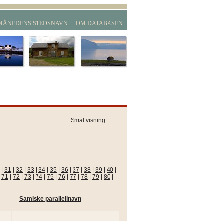
MÅNEDENS STEDSNAVN
OM DATABASEN
Smal visning
|
31
|
32
|
33
|
34
|
35
|
36
|
37
|
38
|
39
|
40
|
|
71
|
72
|
73
|
74
|
75
|
76
|
77
|
78
|
79
|
80
|
Samiske parallellnavn