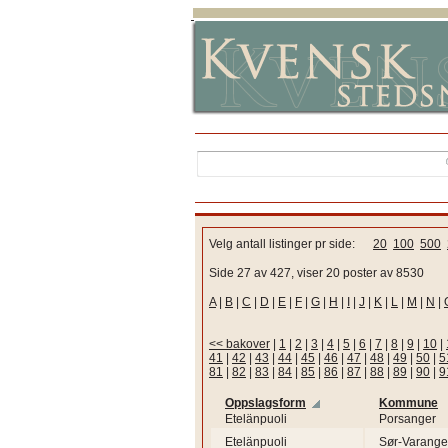
Velg antall listinger pr side:
20
100
500
Side 27 av 427, viser 20 poster av 8530
A
|
B
|
C
|
D
|
E
|
F
|
G
|
H
|
I
|
J
|
K
|
L
|
M
|
N
|
<< bakover
|
1
|
2
|
3
|
4
|
5
|
6
|
7
|
8
|
9
|
10
|
41
|
42
|
43
|
44
|
45
|
46
|
47
|
48
|
49
|
50
|
5
81
|
82
|
83
|
84
|
85
|
86
|
87
|
88
|
89
|
90
|
9
Oppslagsform
Kommune
Etelänpuoli
Porsanger
Etelänpuoli
Sør-Varange