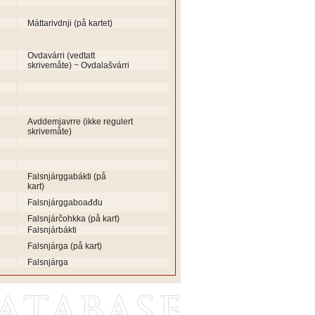
Máttarivdnji (på kartet)
Ovdavárri (vedtatt
skrivemåte) ~ Ovdalašvárri
Avddemjavrre (ikke regulert
skrivemåte)
Falsnjárggabákti (på
kart)
Falsnjárggaboađđu
Falsnjárčohkka (på kart)
Falsnjárbákti
Falsnjárga (på kart)
Falsnjárga