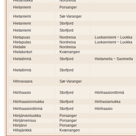
Hietamukka
Nordreisa
Hietaniemi
Porsanger
Hietaniemi
Sør-Varanger
Hietaniemi
Storfjord
Hietaniemi
Storfjord
Hietapuas
Nordreisa
Luokanniemi ~ Luokka
Hietaputas
Nordreisa
Luokanniemi ~ Luokka
Hietatie
Nordreisa
Hietatunturi
Kvænangen
Hietatörmä
Storfjord
Hietamella ~ Savimella
Hietatörmä
Storfjord
Hihnavaara
Sør-Varanger
Hiirihaasio
Storfjord
Hiirihaasiontörmä
Hiirihaasionmukka
Storfjord
Hirihasiamukka
Hiirihaasiontörmä
Storfjord
Hiirihaasio
Hiirijärvenluokka
Porsanger
Hiirijärvensuu
Porsanger
Hiirijärvi
Porsanger
Hillajänkkä
Kvænangen