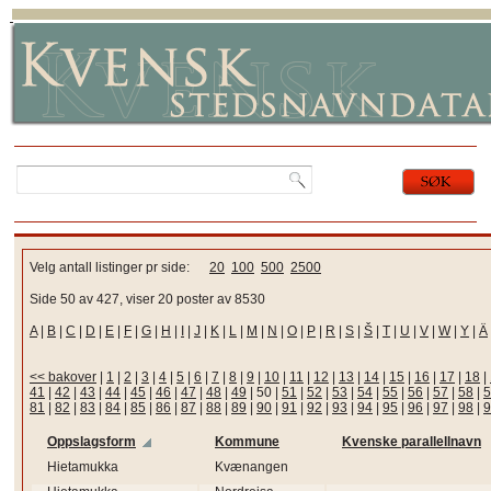
Velg antall listinger pr side:
20
100
500
2500
Side 50 av 427, viser 20 poster av 8530
A
|
B
|
C
|
D
|
E
|
F
|
G
|
H
|
I
|
J
|
K
|
L
|
M
|
N
|
O
|
P
|
R
|
S
|
Š
|
T
|
U
|
V
|
W
|
Y
|
Ä
<< bakover
|
1
|
2
|
3
|
4
|
5
|
6
|
7
|
8
|
9
|
10
|
11
|
12
|
13
|
14
|
15
|
16
|
17
|
18
|
41
|
42
|
43
|
44
|
45
|
46
|
47
|
48
|
49
|
50
|
51
|
52
|
53
|
54
|
55
|
56
|
57
|
58
|
5
81
|
82
|
83
|
84
|
85
|
86
|
87
|
88
|
89
|
90
|
91
|
92
|
93
|
94
|
95
|
96
|
97
|
98
|
9
Oppslagsform
Kommune
Kvenske parallellnavn
Hietamukka
Kvænangen