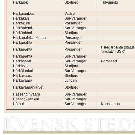
Härkäjoki
Storfjord
Tulvunjoki
Härkäjänkkä
Vadsø
Härkäkari
Sør-Varanger
Härkäkuru
Porsanger
Härkäniemi
Sør-Varanger
Härkäniemi
Storfjord
Härkäpahđankoppa
Porsanger
Härkäpahta
Porsanger
Hærgæbahta (status
Härkäpahta
Porsanger
"avslått" i SSR)
Härkäpahta
Sør-Varanger
Härkäsaari
Sør-Varanger
Porosaari
Härkäsilta
Storfjord
Härkätunturi
Sør-Varanger
Härkävaara
Storfjord
Härkävaara
Lyngen
Härkävaaranjärvet
Storfjord
Hässenginvaara
Sør-Varanger
Hässenkijänkkä
Sør-Varanger
Höipukti
Sør-Varanger
Nuuskoppa