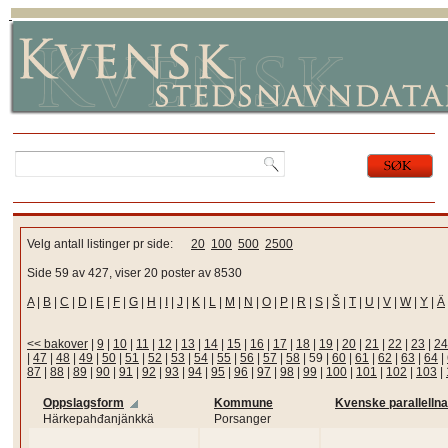
Velg antall listinger pr side:
20
100
500
2500
Side 59 av 427, viser 20 poster av 8530
A
|
B
|
C
|
D
|
E
|
F
|
G
|
H
|
I
|
J
|
K
|
L
|
M
|
N
|
O
|
P
|
R
|
S
|
Š
|
T
|
U
|
V
|
W
|
Y
|
Ä
<< bakover
|
9
|
10
|
11
|
12
|
13
|
14
|
15
|
16
|
17
|
18
|
19
|
20
|
21
|
22
|
23
|
24
|
47
|
48
|
49
|
50
|
51
|
52
|
53
|
54
|
55
|
56
|
57
|
58
|
59
|
60
|
61
|
62
|
63
|
64
|
87
|
88
|
89
|
90
|
91
|
92
|
93
|
94
|
95
|
96
|
97
|
98
|
99
|
100
|
101
|
102
|
103
|
Oppslagsform
Kommune
Kvenske parallelln
Härkepahđanjänkkä
Porsanger