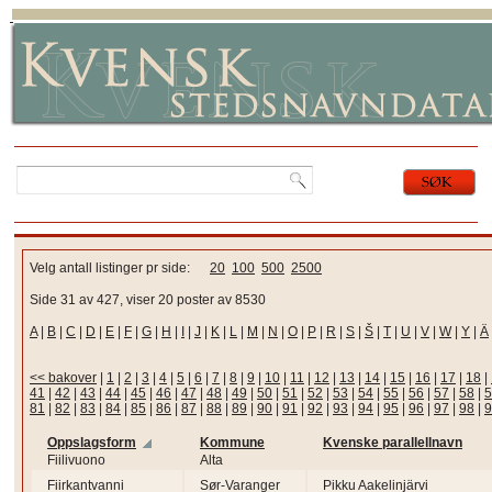
Velg antall listinger pr side:
20
100
500
2500
Side 31 av 427, viser 20 poster av 8530
A
|
B
|
C
|
D
|
E
|
F
|
G
|
H
|
I
|
J
|
K
|
L
|
M
|
N
|
O
|
P
|
R
|
S
|
Š
|
T
|
U
|
V
|
W
|
Y
|
Ä
<< bakover
|
1
|
2
|
3
|
4
|
5
|
6
|
7
|
8
|
9
|
10
|
11
|
12
|
13
|
14
|
15
|
16
|
17
|
18
|
41
|
42
|
43
|
44
|
45
|
46
|
47
|
48
|
49
|
50
|
51
|
52
|
53
|
54
|
55
|
56
|
57
|
58
|
5
81
|
82
|
83
|
84
|
85
|
86
|
87
|
88
|
89
|
90
|
91
|
92
|
93
|
94
|
95
|
96
|
97
|
98
|
9
Oppslagsform
Kommune
Kvenske parallellnavn
Fiilivuono
Alta
Fiirkantvanni
Sør-Varanger
Pikku Aakelinjärvi