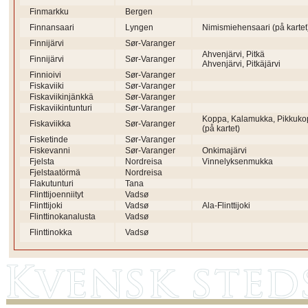
Finmarkku
Bergen
Finnansaari
Lyngen
Nimismiehensaari (på kartet
Finnijärvi
Sør-Varanger
Ahvenjärvi, Pitkä
Finnijärvi
Sør-Varanger
Ahvenjärvi, Pitkäjärvi
Finnioivi
Sør-Varanger
Fiskaviiki
Sør-Varanger
Fiskaviikinjänkkä
Sør-Varanger
Fiskaviikintunturi
Sør-Varanger
Koppa, Kalamukka, Pikkuk
Fiskaviikka
Sør-Varanger
(på kartet)
Fisketinde
Sør-Varanger
Fiskevanni
Sør-Varanger
Onkimajärvi
Fjelsta
Nordreisa
Vinnelyksenmukka
Fjelstaatörmä
Nordreisa
Flakutunturi
Tana
Flinttijoenniityt
Vadsø
Flinttijoki
Vadsø
Ala-Flinttijoki
Flinttinokanalusta
Vadsø
Flinttinokka
Vadsø