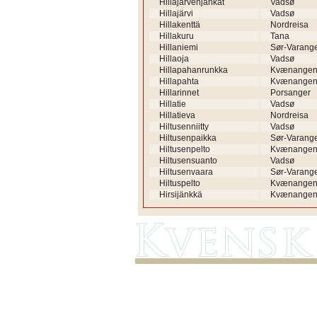
Hillajärvenjänkät
Vadsø
Hillajärvi
Vadsø
Hillakenttä
Nordreisa
Hillakuru
Tana
Hillaniemi
Sør-Varang
Hillaoja
Vadsø
Hillapahanrunkka
Kvænange
Hillapahta
Kvænange
Hillarinnet
Porsanger
Hillatie
Vadsø
Hillatieva
Nordreisa
Hiltusenniitty
Vadsø
Hiltusenpaikka
Sør-Varang
Hiltusenpelto
Kvænange
Hiltusensuanto
Vadsø
Hiltusenvaara
Sør-Varang
Hiltuspelto
Kvænange
Hirsijänkkä
Kvænange