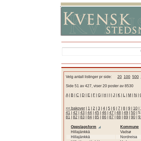
Velg antall listinger pr side:
20
100
500
Side 51 av 427, viser 20 poster av 8530
A
|
B
|
C
|
D
|
E
|
F
|
G
|
H
|
I
|
J
|
K
|
L
|
M
|
N
|
<< bakover
|
1
|
2
|
3
|
4
|
5
|
6
|
7
|
8
|
9
|
10
|
41
|
42
|
43
|
44
|
45
|
46
|
47
|
48
|
49
|
50
|
5
81
|
82
|
83
|
84
|
85
|
86
|
87
|
88
|
89
|
90
|
9
Oppslagsform
Kommune
Hillajänkkä
Vadsø
Hillajänkkä
Nordreisa