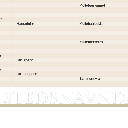
Moltebærvannet
er
Hamarinjoki
Moltebærbekken
n
n
Multebærveien
er
n
Hiltuspelto
er
n
Hiltusenpelto
n
Tømmermyra