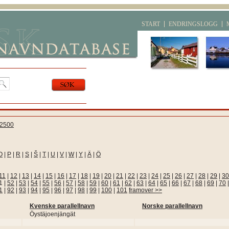
START
ENDRINGSLOGG
2500
O
|
P
|
R
|
S
|
Š
|
T
|
U
|
V
|
W
|
Y
|
Ä
|
Ö
11
|
12
|
13
|
14
|
15
|
16
|
17
|
18
|
19
|
20
|
21
|
22
|
23
|
24
|
25
|
26
|
27
|
28
|
29
|
30
1
|
52
|
53
|
54
|
55
|
56
|
57
|
58
|
59
|
60
|
61
|
62
|
63
|
64
|
65
|
66
|
67
|
68
|
69
|
70
1
|
92
|
93
|
94
|
95
|
96
|
97
|
98
|
99
|
100
|
101
framover >>
Kvenske parallellnavn
Norske parallellnavn
Öystäjoenjängät