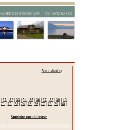
MÅNEDENS STEDSNAVN
OM DATABASEN
Smal visning
|
31
|
32
|
33
|
34
|
35
|
36
|
37
|
38
|
39
|
40
|
|
71
|
72
|
73
|
74
|
75
|
76
|
77
|
78
|
79
|
80
|
Samiske parallellnavn