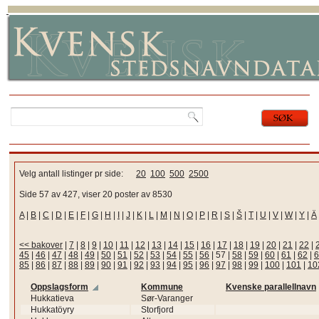
Velg antall listinger pr side:
20
100
500
2500
Side 57 av 427, viser 20 poster av 8530
A
|
B
|
C
|
D
|
E
|
F
|
G
|
H
|
I
|
J
|
K
|
L
|
M
|
N
|
O
|
P
|
R
|
S
|
Š
|
T
|
U
|
V
|
W
|
Y
|
Ä
<< bakover
|
7
|
8
|
9
|
10
|
11
|
12
|
13
|
14
|
15
|
16
|
17
|
18
|
19
|
20
|
21
|
22
|
45
|
46
|
47
|
48
|
49
|
50
|
51
|
52
|
53
|
54
|
55
|
56
|
57
|
58
|
59
|
60
|
61
|
62
|
6
85
|
86
|
87
|
88
|
89
|
90
|
91
|
92
|
93
|
94
|
95
|
96
|
97
|
98
|
99
|
100
|
101
|
10
Oppslagsform
Kommune
Kvenske parallellnavn
Hukkatieva
Sør-Varanger
Hukkatöyry
Storfjord