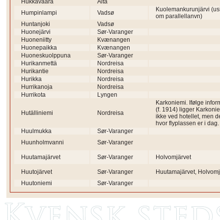
Hukkavaara
Alta
Kuolemankurunjärvi (usi
Humpinlampi
Vadsø
om parallellanvn)
Huntanjoki
Vadsø
Huonejärvi
Sør-Varanger
Huoneniitty
Kvænangen
Huonepaikka
Kvænangen
Huoneskuolppuna
Sør-Varanger
Hurikanmettä
Nordreisa
Hurikantie
Nordreisa
Hurikka
Nordreisa
Hurrikanoja
Nordreisa
Hurrikota
Lyngen
Karkoniemi. Ifølge infor
(f. 1914) ligger Karkoni
Hutälliniemi
Nordreisa
ikke ved hotellet, men d
hvor flyplassen er i dag.
Huulmukka
Sør-Varanger
Huunholmvanni
Sør-Varanger
Huutamajärvet
Sør-Varanger
Holvomjärvet
Huutojärvet
Sør-Varanger
Huutamajärvet, Holvomj
Huutoniemi
Sør-Varanger