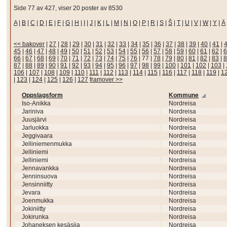
Side 77 av 427, viser 20 poster av 8530
A
|
B
|
C
|
D
|
E
|
F
|
G
|
H
|
I
|
J
|
K
|
L
|
M
|
N
|
O
|
P
|
R
|
S
|
Š
|
T
|
U
|
V
|
W
|
Y
|
Ä
<< bakover
|
27
|
28
|
29
|
30
|
31
|
32
|
33
|
34
|
35
|
36
|
37
|
38
|
39
|
40
|
41
|
45
|
46
|
47
|
48
|
49
|
50
|
51
|
52
|
53
|
54
|
55
|
56
|
57
|
58
|
59
|
60
|
61
|
62
|
6
66
|
67
|
68
|
69
|
70
|
71
|
72
|
73
|
74
|
75
|
76
|
77
|
78
|
79
|
80
|
81
|
82
|
83
|
8
87
|
88
|
89
|
90
|
91
|
92
|
93
|
94
|
95
|
96
|
97
|
98
|
99
|
100
|
101
|
102
|
103
|
106
|
107
|
108
|
109
|
110
|
111
|
112
|
113
|
114
|
115
|
116
|
117
|
118
|
119
|
1
|
123
|
124
|
125
|
126
|
127
framover >>
Oppslagsform
Kommune
Iso-Anikka
Nordreisa
Jariniva
Nordreisa
Juusjärvi
Nordreisa
Jarluokka
Nordreisa
Jeggivaara
Nordreisa
Jelliniemenmukka
Nordreisa
Jelliniemi
Nordreisa
Jelliniemi
Nordreisa
Jennavankka
Nordreisa
Jenninsuova
Nordreisa
Jensinniitty
Nordreisa
Jevara
Nordreisa
Joenmukka
Nordreisa
Jokiniitty
Nordreisa
Jokirunka
Nordreisa
Johaneksen kesäsija
Nordreisa