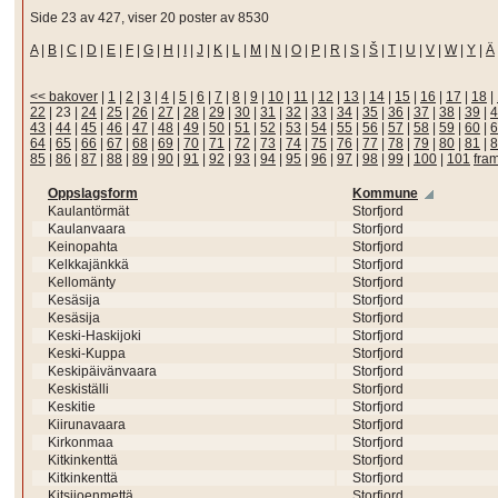
Side 23 av 427, viser 20 poster av 8530
A
|
B
|
C
|
D
|
E
|
F
|
G
|
H
|
I
|
J
|
K
|
L
|
M
|
N
|
O
|
P
|
R
|
S
|
Š
|
T
|
U
|
V
|
W
|
Y
|
Ä
<< bakover
|
1
|
2
|
3
|
4
|
5
|
6
|
7
|
8
|
9
|
10
|
11
|
12
|
13
|
14
|
15
|
16
|
17
|
18
|
22
|
23
|
24
|
25
|
26
|
27
|
28
|
29
|
30
|
31
|
32
|
33
|
34
|
35
|
36
|
37
|
38
|
39
|
4
43
|
44
|
45
|
46
|
47
|
48
|
49
|
50
|
51
|
52
|
53
|
54
|
55
|
56
|
57
|
58
|
59
|
60
|
6
64
|
65
|
66
|
67
|
68
|
69
|
70
|
71
|
72
|
73
|
74
|
75
|
76
|
77
|
78
|
79
|
80
|
81
|
8
85
|
86
|
87
|
88
|
89
|
90
|
91
|
92
|
93
|
94
|
95
|
96
|
97
|
98
|
99
|
100
|
101
fra
Oppslagsform
Kommune
Kaulantörmät
Storfjord
Kaulanvaara
Storfjord
Keinopahta
Storfjord
Kelkkajänkkä
Storfjord
Kellomänty
Storfjord
Kesäsija
Storfjord
Kesäsija
Storfjord
Keski-Haskijoki
Storfjord
Keski-Kuppa
Storfjord
Keskipäivänvaara
Storfjord
Keskiställi
Storfjord
Keskitie
Storfjord
Kiirunavaara
Storfjord
Kirkonmaa
Storfjord
Kitkinkenttä
Storfjord
Kitkinkenttä
Storfjord
Kitsijoenmettä
Storfjord