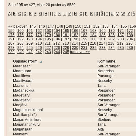
Side 195 av 427, viser 20 poster av 8530
A
|
B
|
C
|
D
|
E
|
F
|
G
|
H
|
I
|
J
|
K
|
L
|
M
|
N
|
O
|
P
|
R
|
S
|
Š
|
T
|
U
|
V
|
W
|
Y
|
Ä
<< bakover
|
145
|
146
|
147
|
148
|
149
|
150
|
151
|
152
|
153
|
154
|
155
|
156
159
|
160
|
161
|
162
|
163
|
164
|
165
|
166
|
167
|
168
|
169
|
170
|
171
|
172
|
175
|
176
|
177
|
178
|
179
|
180
|
181
|
182
|
183
|
184
|
185
|
186
|
187
|
188
|
191
|
192
|
193
|
194
|
195
|
196
|
197
|
198
|
199
|
200
|
201
|
202
|
203
|
204
|
207
|
208
|
209
|
210
|
211
|
212
|
213
|
214
|
215
|
216
|
217
|
218
|
219
|
220
|
223
|
224
|
225
|
226
|
227
|
228
|
229
|
230
|
231
|
232
|
233
|
234
|
235
|
236
|
239
|
240
|
241
|
242
|
243
|
244
|
245
framover >>
Oppslagsform
Kommune
Maarisaari
Sør-Varanger
Maarnuora
Nordreisa
Maatitieva
Porsanger
Maattivaara
Nesseby
Maatunturi
Tana
Mađansokka
Porsanger
Mađetjärvi
Porsanger
Mađetjärvi
Porsanger
Maejärvi
Sør-Varanger
Magnuksenkrunni
Nesseby
Mahtilampi (?)
Sør-Varanger
Maijan Antin kuru
Storfjord
Maijanantinkuru
Tana
Maijansaari
Alta
Mainiemi
Sør-Varanger