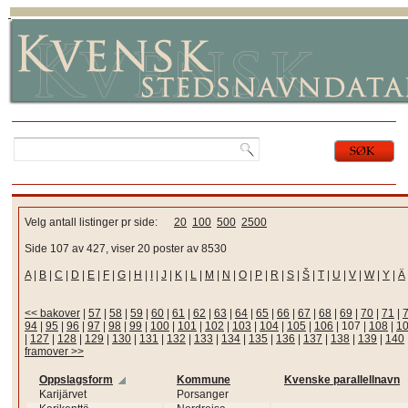
Velg antall listinger pr side:
20
100
500
2500
Side 107 av 427, viser 20 poster av 8530
A
|
B
|
C
|
D
|
E
|
F
|
G
|
H
|
I
|
J
|
K
|
L
|
M
|
N
|
O
|
P
|
R
|
S
|
Š
|
T
|
U
|
V
|
W
|
Y
|
Ä
<< bakover
|
57
|
58
|
59
|
60
|
61
|
62
|
63
|
64
|
65
|
66
|
67
|
68
|
69
|
70
|
71
|
94
|
95
|
96
|
97
|
98
|
99
|
100
|
101
|
102
|
103
|
104
|
105
|
106
|
107
|
108
|
1
|
127
|
128
|
129
|
130
|
131
|
132
|
133
|
134
|
135
|
136
|
137
|
138
|
139
|
140
framover >>
Oppslagsform
Kommune
Kvenske parallellnavn
Karijärvet
Porsanger