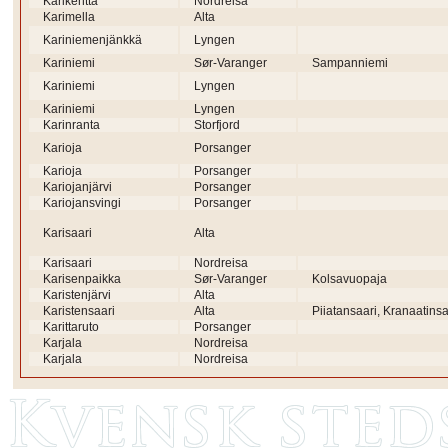
Karikenttä
Nordreisa
Karimella
Alta
Kariniemenjänkkä
Lyngen
Kariniemi
Sør-Varanger
Sampanniemi
Kariniemi
Lyngen
Kariniemi
Lyngen
Karinranta
Storfjord
Karioja
Porsanger
Karioja
Porsanger
Kariojanjärvi
Porsanger
Kariojansvingi
Porsanger
Karisaari
Alta
Karisaari
Nordreisa
Karisenpaikka
Sør-Varanger
Kolsavuopaja
Karistenjärvi
Alta
Karistensaari
Alta
Piiatansaari, Kranaatinsa
Karittaruto
Porsanger
Karjala
Nordreisa
Karjala
Nordreisa