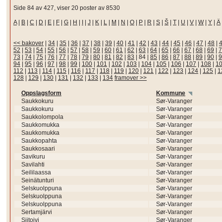
Side 84 av 427, viser 20 poster av 8530
A
|
B
|
C
|
D
|
E
|
F
|
G
|
H
|
I
|
J
|
K
|
L
|
M
|
N
|
O
|
P
|
R
|
S
|
Š
|
T
|
U
|
V
|
W
|
Y
|
Ä
<< bakover
|
34
|
35
|
36
|
37
|
38
|
39
|
40
|
41
|
42
|
43
|
44
|
45
|
46
|
47
|
48
|
52
|
53
|
54
|
55
|
56
|
57
|
58
|
59
|
60
|
61
|
62
|
63
|
64
|
65
|
66
|
67
|
68
|
69
|
7
73
|
74
|
75
|
76
|
77
|
78
|
79
|
80
|
81
|
82
|
83
|
84
|
85
|
86
|
87
|
88
|
89
|
90
|
9
94
|
95
|
96
|
97
|
98
|
99
|
100
|
101
|
102
|
103
|
104
|
105
|
106
|
107
|
108
|
1
112
|
113
|
114
|
115
|
116
|
117
|
118
|
119
|
120
|
121
|
122
|
123
|
124
|
125
|
1
128
|
129
|
130
|
131
|
132
|
133
|
134
framover >>
Oppslagsform
Kommune
Saukkokuru
Sør-Varanger
Saukkokuru
Sør-Varanger
Saukkolompola
Sør-Varanger
Saukkomukka
Sør-Varanger
Saukkomukka
Sør-Varanger
Saukkopahta
Sør-Varanger
Saukkosaari
Sør-Varanger
Savikuru
Sør-Varanger
Savilahti
Sør-Varanger
Seililaassa
Sør-Varanger
Seinätunturi
Sør-Varanger
Selskuolppuna
Sør-Varanger
Selskuolppuna
Sør-Varanger
Selskuolppuna
Sør-Varanger
Sertamjärvi
Sør-Varanger
Siitoivi
Sør-Varanger