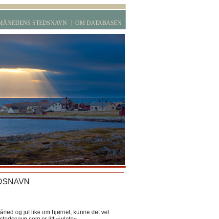
MÅNEDENS STEDSNAVN
OM DATABASEN
DSNAVN
ned og jul like om hjørnet, kunne det vel