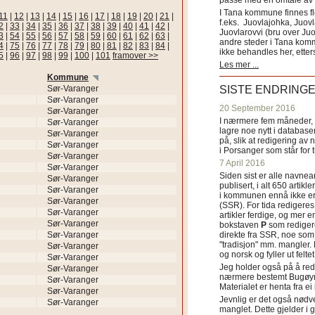
passe med en omtale av s
I Tana kommune finnes fl
11
|
12
|
13
|
14
|
15
|
16
|
17
|
18
|
19
|
20
|
21
|
f.eks. Juovlajohka, Juov
2
|
33
|
34
|
35
|
36
|
37
|
38
|
39
|
40
|
41
|
42
|
Juovlarovvi (bru over Ju
3
|
54
|
55
|
56
|
57
|
58
|
59
|
60
|
61
|
62
|
63
|
andre steder i Tana ko
4
|
75
|
76
|
77
|
78
|
79
|
80
|
81
|
82
|
83
|
84
|
ikke behandles her, etter
5
|
96
|
97
|
98
|
99
|
100
|
101
framover >>
Les mer ...
Kommune
Sør-Varanger
SISTE ENDRING
Sør-Varanger
20 September 2016
Sør-Varanger
I nærmere fem måneder, fr
Sør-Varanger
lagre noe nytt i databasen
Sør-Varanger
på, slik at redigering av 
Sør-Varanger
i Porsanger som står for
Sør-Varanger
7 April 2016
Sør-Varanger
Siden sist er alle navn
Sør-Varanger
publisert, i alt 650 artik
Sør-Varanger
i kommunen ennå ikke er
Sør-Varanger
(SSR). For tida redigeres 
Sør-Varanger
artikler ferdige, og mer e
Sør-Varanger
bokstaven
P
som redigere
Sør-Varanger
direkte fra SSR, noe som 
"tradisjon" mm. mangler. 
Sør-Varanger
og norsk og fyller ut felt
Sør-Varanger
Jeg holder også på å red
Sør-Varanger
nærmere bestemt Bugøyne
Sør-Varanger
Materialet er henta fra e
Sør-Varanger
Jevnlig er det også nødve
Sør-Varanger
manglet. Dette gjelder 