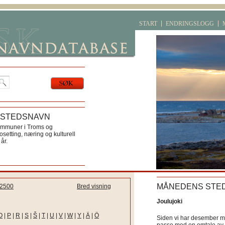
START
ENDRINGSLOGG
 STEDSNAVN
ommuner i Troms og
etting, næring og kulturell
år.
MÅNEDENS STE
2500
Bred visning
Joulujoki
O
|
P
|
R
|
S
|
Š
|
T
|
U
|
V
|
W
|
Y
|
Ä
|
Ö
Siden vi har desember må