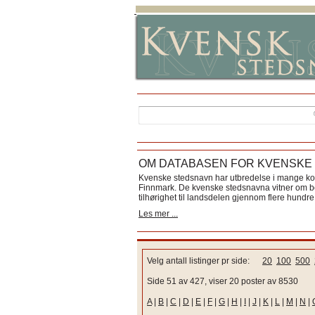
OM DATABASEN FOR KVENSKE
Kvenske stedsnavn har utbredelse i mange k
Finnmark. De kvenske stedsnavna vitner om bos
tilhørighet til landsdelen gjennom flere hundre 
Les mer ...
Velg antall listinger pr side:
20
100
500
Side 51 av 427, viser 20 poster av 8530
A
|
B
|
C
|
D
|
E
|
F
|
G
|
H
|
I
|
J
|
K
|
L
|
M
|
N
|