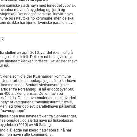
tedsnavn som er litt «julete».
ere samiske stedsnavn med forleddet Juovla-,
lavuotna (navn på bygdelag og fjord) og
ovlajohka). Det er også samiske Juovla-navn
mmune og i Kautokeino kommune, men de skal
som de ikke har kjente, kvenske parallellnavn.
ER
a slutten av april 2016, var det ikke mulig å
 pga. teknisk feil. Dette er nå heldigvis retta
nye navneartikler kan fortsette. Det er stedsnavn
 tur nå.
eartiklene som gjelder Kvænangen kommune
ler. Under arbeidet oppdaga jeg at flere kartnavn
 kommet med i Sentralt stedsnavnregister
artikler fra Porsanger. Til nå er godt over 500
nn 400 artikler gjenstår. Det er navn på
s for tida. Dette navnematerialet er konvertert
betyr at kategoriene "bøyningsform", "uttale,
Men jeg fører opp evt. parallellnavn på samisk
et "navnegruppe".
igere noen nye navneartikler fra Sør-Varanger,
s-området, og særlig navn på fiskeplasser.
i bygdebok (2010) av Alf Salangi.
ndig å legge inn koordinater som til nå har
i grunnen navn i alle kommunene.