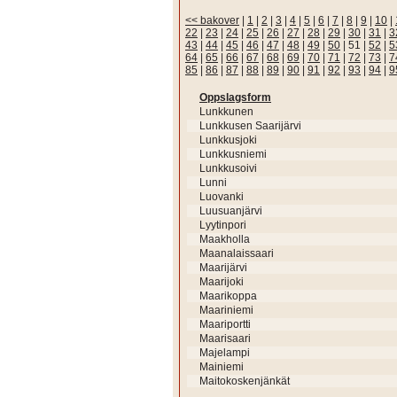
<< bakover
|
1
|
2
|
3
|
4
|
5
|
6
|
7
|
8
|
9
|
10
|
22
|
23
|
24
|
25
|
26
|
27
|
28
|
29
|
30
|
31
|
3
43
|
44
|
45
|
46
|
47
|
48
|
49
|
50
|
51
|
52
|
5
64
|
65
|
66
|
67
|
68
|
69
|
70
|
71
|
72
|
73
|
7
85
|
86
|
87
|
88
|
89
|
90
|
91
|
92
|
93
|
94
|
9
Oppslagsform
Lunkkunen
Lunkkusen Saarijärvi
Lunkkusjoki
Lunkkusniemi
Lunkkusoivi
Lunni
Luovanki
Luusuanjärvi
Lyytinpori
Maakholla
Maanalaissaari
Maarijärvi
Maarijoki
Maarikoppa
Maariniemi
Maariportti
Maarisaari
Majelampi
Mainiemi
Maitokoskenjänkät