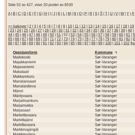
Side 52 av 427, viser 20 poster av 8530
A
|
B
|
C
|
D
|
E
|
F
|
G
|
H
|
I
|
J
|
K
|
L
|
M
|
N
|
O
|
P
|
R
|
S
|
Š
|
T
|
U
|
V
|
W
|
Y
|
Ä
<< bakover
|
2
|
3
|
4
|
5
|
6
|
7
|
8
|
9
|
10
|
11
|
12
|
13
|
14
|
15
|
16
|
17
|
18
|
19
|
23
|
24
|
25
|
26
|
27
|
28
|
29
|
30
|
31
|
32
|
33
|
34
|
35
|
36
|
37
|
38
|
39
|
40
|
44
|
45
|
46
|
47
|
48
|
49
|
50
|
51
|
52
|
53
|
54
|
55
|
56
|
57
|
58
|
59
|
60
|
61
|
6
65
|
66
|
67
|
68
|
69
|
70
|
71
|
72
|
73
|
74
|
75
|
76
|
77
|
78
|
79
|
80
|
81
|
82
|
8
86
|
87
|
88
|
89
|
90
|
91
|
92
|
93
|
94
|
95
|
96
|
97
|
98
|
99
|
100
|
101
|
102
fr
Oppslagsform
Kommune
Maitokoski
Sør-Varanger
Majakkaniemi
Sør-Varanger
Majavaniemi
Sør-Varanger
Makataali
Sør-Varanger
Makkarekuru
Sør-Varanger
Manalaissaari
Sør-Varanger
Manalaistieva
Sør-Varanger
Männi
Sør-Varanger
Mäntyvaara
Sør-Varanger
Marjaliisankuru
Sør-Varanger
Marjamukka
Sør-Varanger
Marjasaari
Sør-Varanger
Markettavaara
Sør-Varanger
Markittajärvi
Sør-Varanger
Markittavaara
Sør-Varanger
Markkinajängät
Sør-Varanger
Markkinajärvi
Sør-Varanger